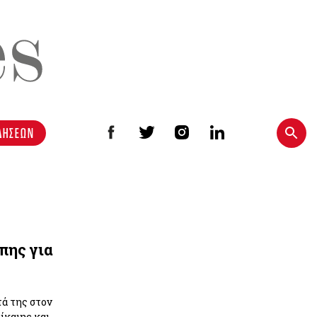
ΔΗΣΕΩΝ
πης για
τά της στον
ίκαιης και