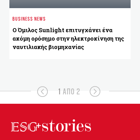
ΝΑ
Λυ
BUSINESS NEWS
δο
Ο Όμιλος Sunlight επιτυγχάνει ένα
ακόμη ορόσημο στην ηλεκτροκίνηση της
ναυτιλιακής βιομηχανίας
1
ΑΠΟ 2