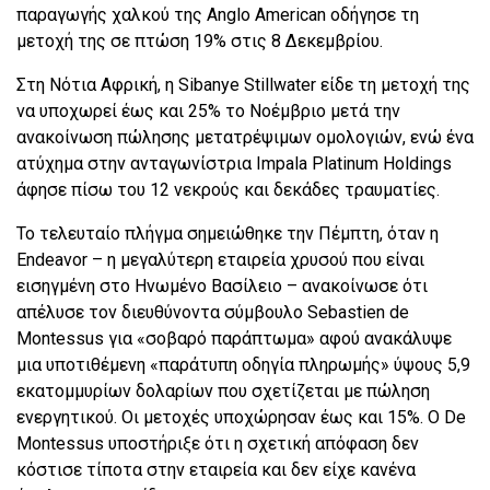
παραγωγής χαλκού της Anglo American οδήγησε τη
μετοχή της σε πτώση 19% στις 8 Δεκεμβρίου.
Στη Νότια Αφρική, η Sibanye Stillwater είδε τη μετοχή της
να υποχωρεί έως και 25% το Νοέμβριο μετά την
ανακοίνωση πώλησης μετατρέψιμων ομολογιών, ενώ ένα
ατύχημα στην ανταγωνίστρια Impala Platinum Holdings
άφησε πίσω του 12 νεκρούς και δεκάδες τραυματίες.
Το τελευταίο πλήγμα σημειώθηκε την Πέμπτη, όταν η
Endeavor – η μεγαλύτερη εταιρεία χρυσού που είναι
εισηγμένη στο Ηνωμένο Βασίλειο – ανακοίνωσε ότι
απέλυσε τον διευθύνοντα σύμβουλο Sebastien de
Montessus για «σοβαρό παράπτωμα» αφού ανακάλυψε
μια υποτιθέμενη «παράτυπη οδηγία πληρωμής» ύψους 5,9
εκατομμυρίων δολαρίων που σχετίζεται με πώληση
ενεργητικού. Οι μετοχές υποχώρησαν έως και 15%. Ο De
Montessus υποστήριξε ότι η σχετική απόφαση δεν
κόστισε τίποτα στην εταιρεία και δεν είχε κανένα