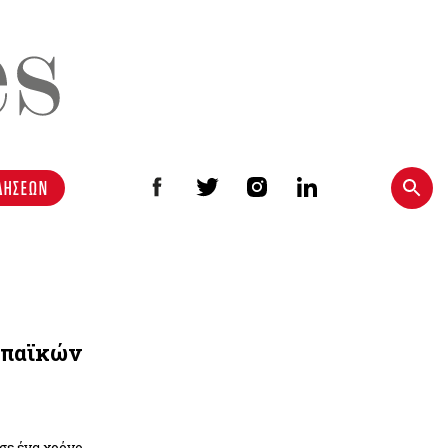
ΔΗΣΕΩΝ
ωπαϊκών
ε ένα χρόνο.