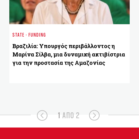
ST
Κο
STATE - FUNDING
κ
Ε
Βραζιλία: Υπουργός περιβάλλοντος η
Μαρίνα Σίλβα, μια δυναμική ακτιβίστρια
για την προστασία της Αμαζονίας
1
ΑΠΟ 2