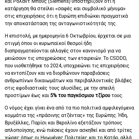
και Ρόλαντ Μπους (Siemens) υποστηρίζουν ότι η
κατάργηση θα στείλει «σαφές και συμβολικό μήνυμα»
στις επιχειρήσεις ότι η Ευρώπη επιδιώκει πραγματικά
την αποκατάσταση της ανταγωνιστικότητάς της.
Η επιστολή, με ημερομηνία 6 Οκτωβρίου, έρχεται σε μια
στιγμή όπου οι ευρωπαϊκοί θεσμοί ήδη
διαπραγματεύονται αλλαγές στον κανονισμό για να
μειώσουν τις υποχρεώσεις των εταιρειών. Το CSDDD,
που υιοθετήθηκε το 2024, υποχρεώνει τις επιχειρήσεις
να εντοπίζουν και να διορθώνουν παραβιάσεις
ανθρωπίνων δικαιωμάτων και περιβαλλοντικές βλάβες
στις εφοδιαστικές τους αλυσίδες, με την απειλή
προστίμων έως και
5% του παγκόσμιου τζίρου
τους.
Ο νόμος έχει γίνει ένα από τα πιο πολιτικά αμφιλεγόμενα
κομμάτια της «πράσινης ατζέντας» της Ευρώπης. Ήδη,
Βρυξέλλες, Παρίσι και Βερολίνο εξετάζουν τρόπους
απλοποίησης, ενώ πιέσεις έχουν ασκηθεί και από τρίτες
χώρες όπως οι Ηνωμένες Πολιτείες και το Κατάρ, αλλά