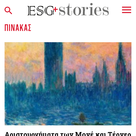
ΠΊΝΑΚΑΣ
Αριστουργήματα των Μονέ και Τέρνερ