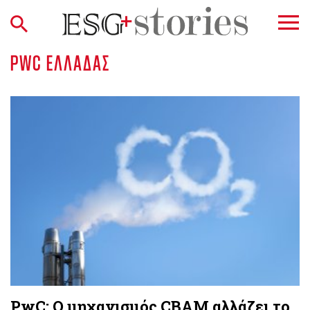
PWC ΕΛΛΆΔΑΣ
PwC: Ο μηχανισμός CBAM αλλάζει το