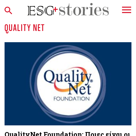
QUALITY NET
QualityNet Foundation: Ποιες είναι οι