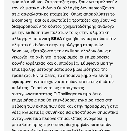
φυσικό κίνδυνο. Οι τράπεζες αρχίζουν να τιμολογούν
τον κλιματικό κίνδυνο Οι αλλαγές δεν περιορίζονται
στις ασφαλιστικές εταιρείες. Όπως αποκαλύπτει το
Bloomberg, και οι ευρωπαϊκές τράπεζες αρχίζουν να
διαφοροποιούν το κόστος χρηματοδότησης ανάλογα
με την έκθεση των πελατών τους στην κλιματική
αλλαγή. Η ισπανική
BBVA
έχει ήδη ενσωματώσει τον
κλιματικό κίνδυνο στην τιμολόγηση εταιρικών
δανείων, εξετάζοντας την έκθεση κλάδων όπως η
γεωργία, τα ακίνητα, ο τουρισμός, οι επιχειρήσεις
κοινής ωφέλειας και οι υποδομές. Σύμφωνα με την
επικεφαλής μετασχηματισμού βιωσιμότητας της
τράπεζας, Elvira Calvo, το επόμενο βήμα θα είναι η
εφαρμογή αντίστοιχων κριτηρίων και στους ιδιώτες
πελάτες. Το net zero ως παράγοντας
ανταγωνιστικότητας Ο Thallinger εκτιμά ότι οι
επιχειρήσεις που θα επενδύσουν έγκαιρα τόσο στη
μείωση των εκπομπών όσο και στην προσαρμογή στις
νέες κλιματικές συνθήκες θα αποκτήσουν σημαντικό
ανταγωνιστικό πλεονέκτημα. Όπως αναφέρει, η
μετάβαση προς την οικονομία χαμηλών εκπομπών
δεν αποτελεί πλέον μόνο περιβαλλοντική επιλογή