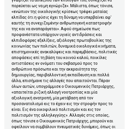
πορεύεται ως να μη εγνώριζε». Μάλιστα, όπως τόνισε,
«ενώπιον της οικολογικής κρίσεως τρέφει ματαίας
ελπίδας ότι η φύσις έχει τη δύναμη να υπερβαίνει αφ'
εαυτής τη συνεχιζομένην ανθρωπογενή καταστροφήν
της και να αναπαράγεται». Αφού σημείωσε πως
προφανέστατα υπάρχουν υγιείς αντιδράσεις και
ελπιδοφόρες εξελίξεις, αξιόλογες πρωτοβουλίες της
κοινωνίας των πολιτών, δυναμικά οικολογικά κινήματα,
επιστημονικές ανακαλύψεις και παρεμβάσεις, πολιτικές
αποφάσεις επί τη βάση του κοινού καλού, ποικίλες
αντιστάσεις εν ονόματι του σεβασμού προς το
ανθρώπινο πρόσωπο και την ακεραιότητα της
δημιουργίας, περιβαλλοντική εκπαίδευση και πολλά
άλλα, επισήμανε τις αλλαγές που απαιτούνται. Πέραν
όλων αυτών, υπογράμμισε ο Οικουμενικός Πατριάρχης,
«απαιτείται ριζική αλλαγή νοοτροπίας και μία
αξιολογική ανατροπή, μία μετάβαση από τον
προσανατολισμό εις το έχειν εις την στροφήν προς το
είναι. Εις ένα οικοφιλικό πολιτισμόν και εις τον
πολιτισμόν της αλληλεγγύης». Αλλαγές στις οποίες,
όπως τόνισε ο Οικουμενικός Πατριάρχης, μπορούν και
οφείλουν να συμβάλουν πνευματικές δυνάμεις, όπως οι