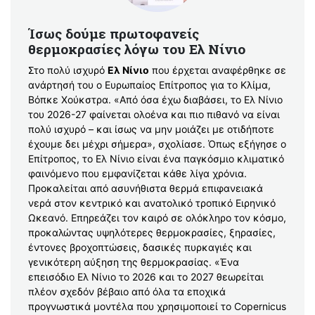
Ίσως δούμε πρωτοφανείς
θερμοκρασίες λόγω του Ελ Νίνιο
Στο πολύ ισχυρό
Ελ Νίνιο
που έρχεται αναφέρθηκε σε
ανάρτησή του ο Ευρωπαίος Επίτροπος για το Κλίμα,
Βόπκε Χούκστρα. «Από όσα έχω διαβάσει, το Ελ Νίνιο
του 2026-27 φαίνεται ολοένα και πιο πιθανό να είναι
πολύ ισχυρό – και ίσως να μην μοιάζει με οτιδήποτε
έχουμε δει μέχρι σήμερα», σχολίασε. Όπως εξήγησε ο
Επίτροπος, το Ελ Νίνιο είναι ένα παγκόσμιο κλιματικό
φαινόμενο που εμφανίζεται κάθε λίγα χρόνια.
Προκαλείται από ασυνήθιστα θερμά επιφανειακά
νερά στον κεντρικό και ανατολικό τροπικό Ειρηνικό
Ωκεανό. Επηρεάζει τον καιρό σε ολόκληρο τον κόσμο,
προκαλώντας υψηλότερες θερμοκρασίες, ξηρασίες,
έντονες βροχοπτώσεις, δασικές πυρκαγιές και
γενικότερη αύξηση της θερμοκρασίας. «Ένα
επεισόδιο Ελ Νίνιο το 2026 και το 2027 θεωρείται
πλέον σχεδόν βέβαιο από όλα τα εποχικά
προγνωστικά μοντέλα που χρησιμοποιεί το Copernicus