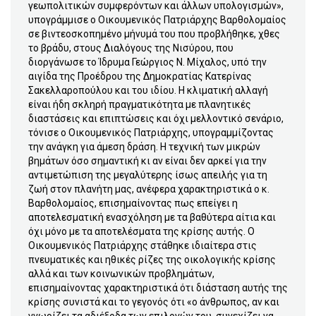
γεωπολιτικών συμφερόντων και άλλων υπολογισμών»,
υπογράμμισε ο Οικουμενικός Πατριάρχης Βαρθολομαίος
σε βιντεοσκοπημένο μήνυμά του που προβλήθηκε, χθες
το βράδυ, στους Διαλόγους της Νισύρου, που
διοργάνωσε το Ίδρυμα Γεώργιος Ν. Μίχαλος, υπό την
αιγίδα της Προέδρου της Δημοκρατίας Κατερίνας
Σακελλαροπούλου και του ιδίου. Η κλιματική αλλαγή
είναι ήδη σκληρή πραγματικότητα με πλανητικές
διαστάσεις και επιπτώσεις και όχι μελλοντικό σενάριο,
τόνισε ο Οικουμενικός Πατριάρχης, υπογραμμίζοντας
την ανάγκη για άμεση δράση. Η τεχνική των μικρών
βημάτων όσο σημαντική κι αν είναι δεν αρκεί για την
αντιμετώπιση της μεγαλύτερης ίσως απειλής για τη
ζωή στον πλανήτη μας, ανέφερα χαρακτηριστικά ο κ.
Βαρθολομαίος, επισημαίνοντας πως επείγει η
αποτελεσματική ενασχόληση με τα βαθύτερα αίτια και
όχι μόνο με τα αποτελέσματα της κρίσης αυτής. Ο
Οικουμενικός Πατριάρχης στάθηκε ιδιαίτερα στις
πνευματικές και ηθικές ρίζες της οικολογικής κρίσης
αλλά και των κοινωνικών προβλημάτων,
επισημαίνοντας χαρακτηριστικά ότι διάσταση αυτής της
κρίσης συνιστά και το γεγονός ότι «ο άνθρωπος, αν και
γνωρίζει τα αδιέξοδα των επιλογών του, συνεχίζει να