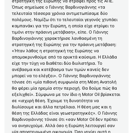
στρατηγική της Ευρώπης να στραφεί προς τις ΑΠΕ.
Όπως σημείωσε ο Γιάννης Βαρδινογιάννης «τα
τελευταία τέσσερα χρόνια αντιμετωπίσαμε δύο
πολέμους. Νομίζω ότι το τελευταίοι γεγονός χτυπάει
καμπανάκι για την Ευρώπη, η οποία είχε στρίψει το
τιμόνι στην πράσινη μετάβαση», είπε. Ο Γιάννης
Βαρδινογιάννης χαρακτήρισε λανθασμένη τη
στρατηγική της Ευρώπης για την πράσινη μετάβαση:
«Ήταν λάθος η στρατηγική της Ευρώπης να
απομακρυνθούμε από τα ορυκτά καύσιμα. Η Ελλάδα
είχε την τύχη να διαθέτει δύο διυλιστήρια. Το
ανέβασμα και κατέβασμα των τιμών κανείς δεν
μπορεί να το ελέγξει». Ο Γιάννης Βαρδινογιάννης
τόνισε ότι «μία πιθανή συμφωνία στη Μέση Ανατολή
θα φέρει μία ηρεμία στην περιοχή. Θα δούμε πώς θα
εξελιχθεί». Σύμφωνα με τον ίδιο η Motor Oil βρίσκεται
σε «ισχυρή θέση. Έχουμε τη δυνατότητα να
διυλίσουμε και άλλα πετρέλαια. Η θέση μας και η
θέση της Ελλάδας είναι γεωστρατηγικές». Ο Γιάννης
Βαρδινογιάννης τόνισε ότι «σαν Motor Oil δεν πρέπει
να ανησυχούμε. Αλλά όσο η Ευρώπη λειτουργεί σαν
μία αποστειρωμένη οικονομία. Όσο ισχύει αυτή η