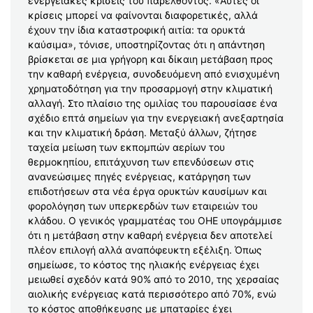
ενεργειακές κρίσεις του παρελθόντος. «Αυτές οι
κρίσεις μπορεί να φαίνονται διαφορετικές, αλλά
έχουν την ίδια καταστροφική αιτία: τα ορυκτά
καύσιμα», τόνισε, υποστηρίζοντας ότι η απάντηση
βρίσκεται σε μια γρήγορη και δίκαιη μετάβαση προς
την καθαρή ενέργεια, συνοδευόμενη από ενισχυμένη
χρηματοδότηση για την προσαρμογή στην κλιματική
αλλαγή. Στο πλαίσιο της ομιλίας του παρουσίασε ένα
σχέδιο επτά σημείων για την ενεργειακή ανεξαρτησία
και την κλιματική δράση. Μεταξύ άλλων, ζήτησε
ταχεία μείωση των εκπομπών αερίων του
θερμοκηπίου, επιτάχυνση των επενδύσεων στις
ανανεώσιμες πηγές ενέργειας, κατάργηση των
επιδοτήσεων στα νέα έργα ορυκτών καυσίμων και
φορολόγηση των υπερκερδών των εταιρειών του
κλάδου. Ο γενικός γραμματέας του ΟΗΕ υπογράμμισε
ότι η μετάβαση στην καθαρή ενέργεια δεν αποτελεί
πλέον επιλογή αλλά αναπόφευκτη εξέλιξη. Όπως
σημείωσε, το κόστος της ηλιακής ενέργειας έχει
μειωθεί σχεδόν κατά 90% από το 2010, της χερσαίας
αιολικής ενέργειας κατά περισσότερο από 70%, ενώ
το κόστος αποθήκευσης με μπαταρίες έχει