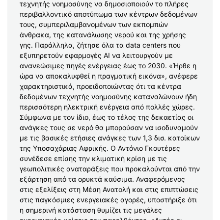
τεχνητής νοημοσύνης να δημοσιοποιούν το πλήρες
περιβαλλοντικό αποτύπωμα των κέντρων δεδομένων
τους, συμπεριλαμβανομένων των εκπομπών
άνθρακα, της κατανάλωσης νερού και της χρήσης
γης. Παράλληλα, ζήτησε όλα τα data centers που
εξυπηρετούν εφαρμογές AI να λειτουργούν με
ανανεώσιμες πηγές ενέργειας έως το 2030. «Ήρθε η
ώρα να αποκαλυφθεί η πραγματική εικόνα», ανέφερε
χαρακτηριστικά, προειδοποιώντας ότι τα κέντρα
δεδομένων τεχνητής νοημοσύνης καταναλώνουν ήδη
περισσότερη ηλεκτρική ενέργεια από πολλές χώρες.
Σύμφωνα με τον ίδιο, έως το τέλος της δεκαετίας οι
ανάγκες τους σε νερό θα μπορούσαν να ισοδυναμούν
με τις βασικές ετήσιες ανάγκες των 1,3 δισ. κατοίκων
της Υποσαχάριας Αφρικής. Ο Αντόνιο Γκουτέρες
συνέδεσε επίσης την κλιματική κρίση με τις
γεωπολιτικές αναταράξεις που προκαλούνται από την
εξάρτηση από τα ορυκτά καύσιμα. Αναφερόμενος
στις εξελίξεις στη Μέση Ανατολή και στις επιπτώσεις
στις παγκόσμιες ενεργειακές αγορές, υποστήριξε ότι
η σημερινή κατάσταση θυμίζει τις μεγάλες