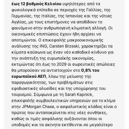
έως 12 βαθμούς Κελσίου
υψηλότερες από τα
φυσιολογικά επίπεδα σε περιοχές της Γαλλίας, της
Γερμανίας, της Ιταλίας, της Ισπανίας και της νότιας
Αγγλίας, με τους επιστήμονες να αποδίδουν το
φαινόμενο στην ανθρωπογενή κλιματική αλλαγή. Οι
οικονομικές επιπτώσεις έχουν ήδη αρχίσει να
αποτιμώνται. Ο επικεφαλής μακροοικονομικής
ανάλυσης της ING, Carsten Brzeski, χαρακτηρίζει τα
κύματα καύσωνα ως έναν νέο καθοδικό κίνδυνο για
την ανάπτυξη της ευρωπαϊκής οικονομίας,
εκτιμώντας ότι έως το 2029 οι σωρευτικές απώλειες
θα μπορούσαν να αντιστοιχούν στο
0,8% του
ευρωπαϊκού ΑΕΠ
, λόγω της μείωσης της
παραγωγικότητας, των προβλημάτων στις
εφοδιαστικές αλυσίδες και της υποχώρησης του
τουρισμού. Σύμφωνα με τη Sarah Kapnick,
επικεφαλής συμβουλευτικών υπηρεσιών για το κλίμα
στην JPMorgan Chase, ο ασφαλιστικός κλάδος είναι ο
πρώτος που ανταποκρίνεται στις νέες συνθήκες,
καθώς οι τιμές ασφάλισης αυξάνονται όπου οι
υποδομές και τα ακίνητα εκτίθενται σε μεγαλύτερο