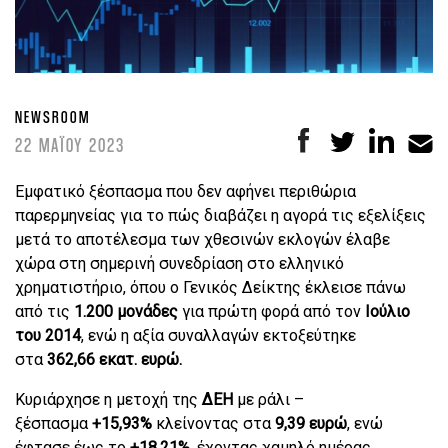
NEWSROOM
22 ΜΑΪΟΥ 2023
Εμφατικό ξέσπασμα που δεν αφήνει περιθώρια
παρερμηνείας για το πώς διαβάζει η αγορά τις εξελίξεις
μετά το αποτέλεσμα των χθεσινών εκλογών έλαβε
χώρα στη σημερινή συνεδρίαση στο ελληνικό
χρηματιστήριο, όπου ο Γενικός Δείκτης έκλεισε πάνω
από τις
1.200 μονάδες
για πρώτη φορά από τον
Ιούλιο
του 2014
, ενώ η αξία συναλλαγών εκτοξεύτηκε
στα
362,66 εκατ. ευρώ.
Kυριάρχησε η μετοχή της
ΔΕΗ
με ράλι –
ξέσπασμα
+15,93%
κλείνοντας στα
9,39 ευρώ
, ενώ
έφτασε έως το
+18,21%
, έχοντας χαμηλό ημέρας