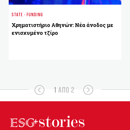
Χρ
STATE - FUNDING
ES
Χρηματιστήριο Αθηνών: Νέα άνοδος με
ενισχυμένο τζίρο
1
ΑΠΟ 2