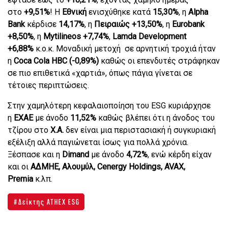
στο
+9,51%
! Η
Εθνική
ενισχύθηκε κατά
15,30%
, η
Alpha
Bank
κέρδισε
14,17%
, η
Πειραιώς +13,50%
, η
Eurobank
+8,50%
, η
Mytilineos +7,74%
,
Lamda Development
+6,88%
κ.ο.κ. Μοναδική μετοχή σε αρνητική τροχιά ήταν
η
Coca Cola HBC (-0,89%)
καθώς οι επενδυτές στράφηκαν
σε πιο επιθετικά «χαρτιά», όπως πάγια γίνεται σε
τέτοιες περιπτώσεις.
Στην χαμηλότερη κεφαλαιοποίηση του ESG κυριάρχησε
η
ΕΧΑΕ
με άνοδο
11,52%
καθώς βλέπει ότι η άνοδος του
τζίρου στο
Χ.Α.
δεν είναι μια περιστασιακή ή συγκυριακή
εξέλιξη αλλά παγιώνεται ίσως για πολλά χρόνια.
Ξέσπασε και η
Dimand
με άνοδο
4,72%
, ενώ κέρδη είχαν
και οι
ΑΔΜΗΕ, Αλουμύλ, Cenergy Holdings, AVAX,
Premia
κ.λπ.
Δείκτης ATHEX ESG