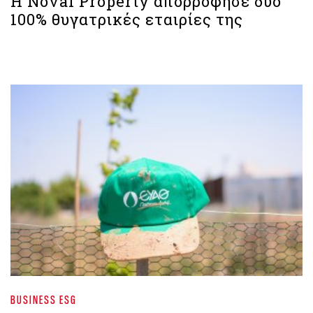
Η Noval Property απορρόφησε δύο
100% θυγατρικές εταιρίες της
BUSINESS ESG