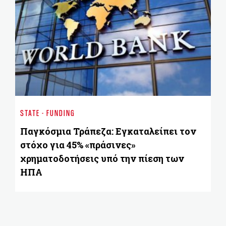
ST
H 
STATE - FUNDING
B
Παγκόσμια Τράπεζα: Εγκαταλείπει τον
στόχο για 45% «πράσινες»
χρηματοδοτήσεις υπό την πίεση των
ΗΠΑ