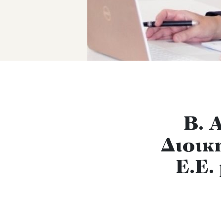
Β. 
Διοικ
Ε.Ε.