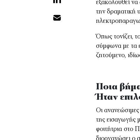
εξακολουθεί να 
την δραματική 
ηλεκτροπαραγω
Όπως τονίζει, τ
σύμφωνα με τα 
ζητούμενο, ιδίω
Ποια βήμα
Ήταν επιλ
Οι ανανεώσιμες
της εισαγωγής 
φοιτήτρια στο Π
διοργανώσει ο 