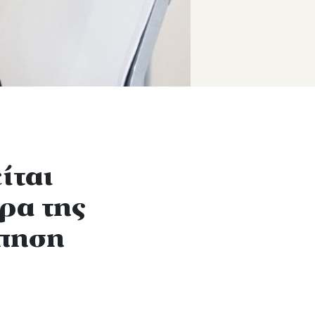
ίται
ρα της
ώπηση