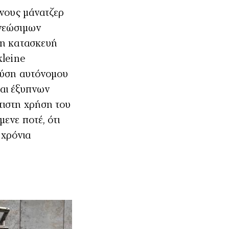
ένους μάνατζερ
ανεώσιμων
 η κατασκευή
kleine
λύση αυτόνομου
αι έξυπνων
τιστη χρήση του
νε ποτέ, ότι
 χρόνια