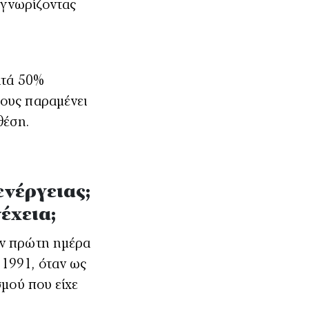
ναγνωρίζοντας
ατά 50%
δους παραμένει
θέση.
νέργειας;
έχεια;
ην πρώτη ημέρα
 1991, όταν ως
σμού που είχε