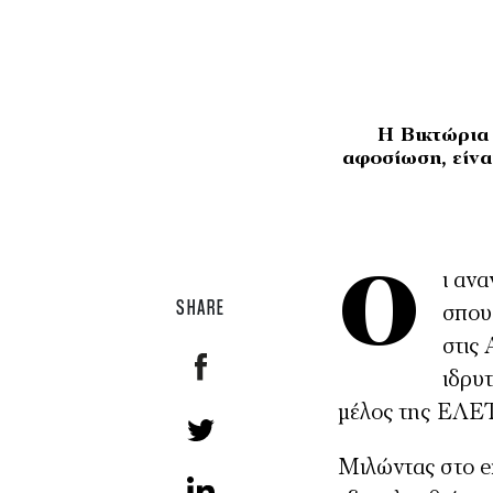
Η Βικτώρια
αφοσίωση, είν
Οι ανανεώσιμες πηγές “κέρδισαν” την Βικτώρια Αλεξανδράτου από τις
SHARE
σπου
στις
ιδρυ
μέλος της ΕΛ
Μιλώντας στο en