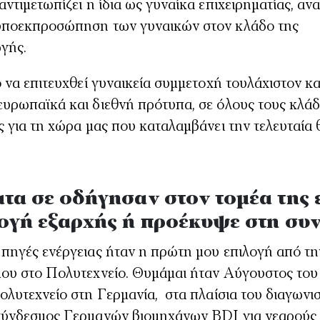
αντιμετωπίζει η ίδια ως γυναίκα επιχειρηματίας, α
υποεκπροσώπηση των γυναικών στον κλάδο της
γής.
ο να επιτευχθεί γυναικεία συμμετοχή τουλάχιστον κ
ευρωπαϊκά και διεθνή πρότυπα, σε όλους τους κλά
ς για τη χώρα μας που καταλαμβάνει την τελευταία 
τα σε οδήγησαν στον τομέα της ε
ογή εξαρχής ή προέκυψε στη συν
 πηγές ενέργειας ήταν η πρώτη μου επιλογή από τ
μου στο Πολυτεχνείο. Θυμάμαι ήταν Αύγουστος του
ολυτεχνείο στη Γερμανία, στα πλαίσια του διαγωνι
σύνδεσμος Γερμανών βιομηχάνων BDI για νεαρούς