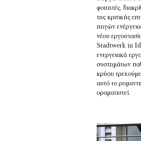
φοιτητές, διακρ
της κριτικής ε
πηγών ενέργεια
νέου εργοστασίο
Stadtwerk in I
ενεργειακά εργ
συστημάτων παθη
κρύου τρεχούμεν
αυτό το ρομαντικο
οραματιστεί.