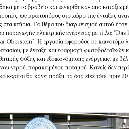
ίθηκα με το βραβείο και «εγκρίθηκα» από καταξιωμ
πιτροπής, ως πρωτοπόρος στο χώρο της ένταξης αν
ς στα κτήρια. Το θέμα του διαγωνισμού αυτού ήταν
υ παραγωγής ηλεκτρικής ενέργειας με τίτλο: “Das 
dar Oberstein”. Η εργασία αφορούσε σε καινοτόμο 
οστασίου, με ένταξη και εφαρμογή φωτοβολταϊκών κ
τικής ψύξης και εξοικονόμησης ενέργειας, με βέλ
ου νερού, παρακειμένου ποταμού. Κανείς δεν περίμε
́ κορίτσι θα κάνει πράξη, τα όσα είχε τότε, πριν 30