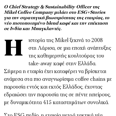
O
Chief
Strategy
&
Sustainability
Officer
της
Mikel
Coffee
Company
μιλάει στο
ESG
+
Stories
για την στρατηγική βιωσιμότητας της εταιρίας, το
νέο πιστοποιημένο
blend
καφέ και την επέκταση
σε Ινδία και Μπαγκλαντές.
Η ιστορία της
Mikel
ξεκινά το 2008
στη Λάρισα, σε μια εποχή ανάπτυξης
της καθημερινής κουλτούρας του
take
-
away
καφέ στην Ελλάδα.
Σήμερα η εταιρία έχει καταφέρει να βρίσκεται
ανάμεσα στα πιο αναγνωρίσιμα
coffee
chains
με
παρουσία εντός και εκτός Ελλάδος, έχοντας
εδραιώσει την παρουσία της σε πέντε ηπείρους,
με δυναμικότητα 415 καταστημάτων συνολικά.
Στο
ESG
πεδίο, η εταιρία μετρά τακτικά νέα