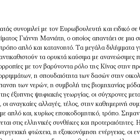
άς συνομιλεί με τον Ευρωβουλευτή και ειδικό σε
λίματος Γιάννη Μανιάτη, ο οποίος απαντάει σε μια σ
τρόπο απλό και κατανοητό. Τα μεγάλα διλήμματα γ
αντικαθιστούν τα ορυκτά καύσιμα με ανανεώσιμες πη
ορροπίες με τον βαρύνοντα ρόλο της Κίνας στην πρ
πορριμμάτων, η σπουδαιότητα των δασών στην οικο
ύπανση των νερών, η συμβολή της βιομηχανίας μόδα
της έξυπνης ψηφιακής γεωργίας, οι σύγχρονες μετ
, οι αναγκαίες αλλαγές, τέλος, στην καθημερινή σ
με απλό και, κυρίως εποικοδομητικό, τρόπο. Σημαν
εται στις ελληνικές συνθήκες και προτεραιότητες. 
νεργειακή φτώχεια, η εξοικονόμηση ενέργειας, οι ε