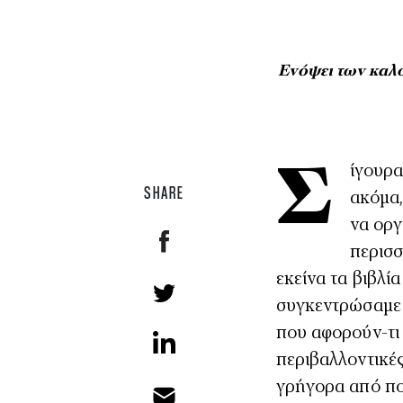
Ενόψει των καλ
Σίγουρα για τους επαγγελματίες οι καλοκαιρινές διακοπές απέχουν λιγάκι
SHARE
ακόμα,
να οργ
περισσ
εκείνα τα βιβλί
συγκεντρώσαμε 
που αφορούν-τι 
περιβαλλοντικές
γρήγορα από ποτ