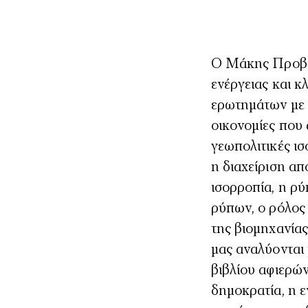
Ο Μάκης Προβατ
ενέργειας και κ
ερωτημάτων με 
οικονομίες που 
γεωπολιτικές ισ
η διαχείριση α
ισορροπία, η ρ
ρύπων, ο ρόλος 
της βιομηχανίας
μας αναλύονται 
βιβλίου αφιερών
δημοκρατία, η ε