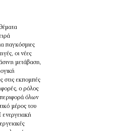
 θέματα
ειρά
ια παγκόσμιες
γές, οι νέες
άσινη μετάβαση,
λογική
ς στις εκπομπές
αφορές, ο ρόλος
υμπεριφορά όλων
τικό μέρος του
Η ενεργειακή
νεργειακές