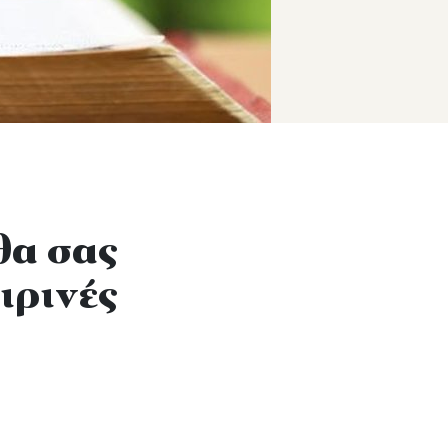
θα σας
ιρινές