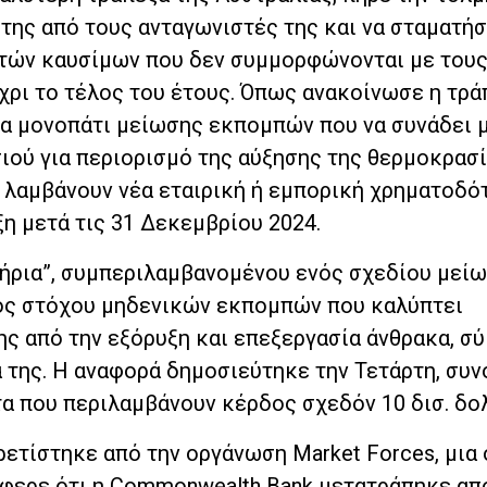
της από τους ανταγωνιστές της και να σταματήσ
τών καυσίμων που δεν συμμορφώνονται με του
ρι το τέλος του έτους. Όπως ανακοίνωσε η τράπ
α μονοπάτι μείωσης εκπομπών που να συνάδει μ
ιού για περιορισμό της αύξησης της θερμοκρασί
α λαμβάνουν νέα εταιρική ή εμπορική χρηματοδό
η μετά τις 31 Δεκεμβρίου 2024.
τήρια”, συμπεριλαμβανομένου ενός σχεδίου μεί
νός στόχου μηδενικών εκπομπών που καλύπτει
ης από την εξόρυξη και επεξεργασία άνθρακα, σ
α της. Η αναφορά δημοσιεύτηκε την Τετάρτη, συ
α που περιλαμβάνουν κέρδος σχεδόν 10 δισ. δο
ρετίστηκε από την οργάνωση Market Forces, μια
νέφερε ότι η Commonwealth Bank μετατράπηκε απ