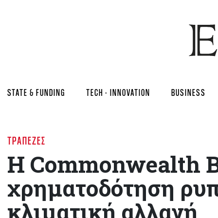
STATE & FUNDING
TECH - INNOVATION
BUSINESS
ΤΡΆΠΕΖΕΣ
Η Commonwealth B
χρηματοδότηση ρυπ
κλιματική αλλαγή