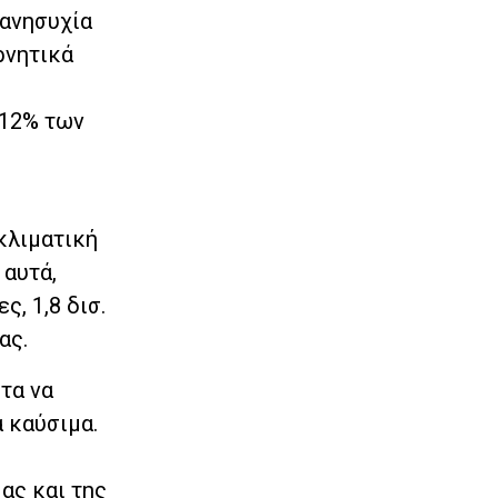
 ανησυχία
ρνητικά
 12% των
κλιματική
 αυτά,
ς, 1,8 δισ.
ας.
τα να
 καύσιμα.
ας και της