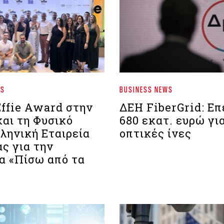
WS
BUSINESS NEWS
Effie Award στην
ΔΕΗ FiberGrid: Επ
και τη Φυσικό
680 εκατ. ευρώ γι
ληνική Εταιρεία
οπτικές ίνες
ς για την
α «Πίσω από τα