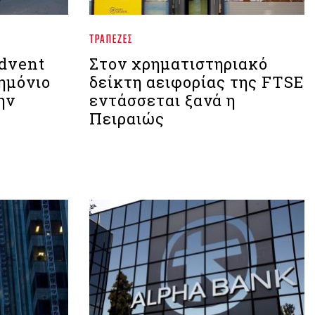
ΤΡΆΠΕΖΕΣ
dvent
Στον χρηματιστηριακό
ημόνιο
δείκτη αειφορίας της FTSE
ην
εντάσσεται ξανά η
Πειραιώς