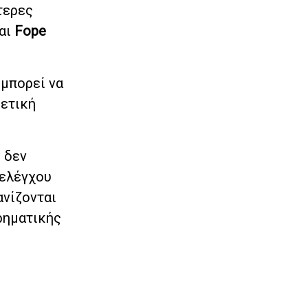
ύτερες
και
Fope
 μπορεί να
θετική
 δεν
 ελέγχου
ανίζονται
ρηματικής