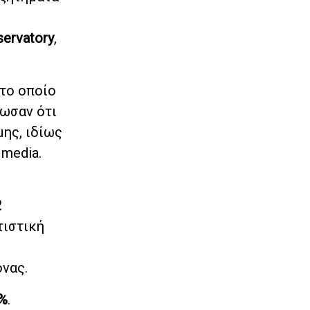
servatory
,
το οποίο
ωσαν ότι
ης, ιδίως
 media.
2
τιστική
νας.
3%
.