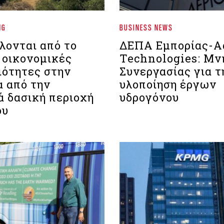
NG
BUSINESS NEWS
λονται από το
ΔΕΠΑ Εμπορίας-A
 οικονομικές
Technologies: Μν
ιότητες στην
Συνεργασίας για τ
α από την
υλοποίηση έργων
ά δασική περιοχή
υδρογόνου
ου