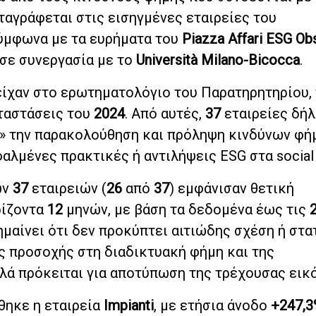
ταγράφεται στις εισηγμένες εταιρείες του
σύμφωνα με τα ευρήματα του
Piazza Affari ESG Ob
σε συνεργασία με το
Università Milano-Bicocca
.
ίχαν στο ερωτηματολόγιο του Παρατηρητηρίου, 
ταστάσεις του
2024
. Από αυτές,
37
εταιρείες δήλ
» την παρακολούθηση και πρόληψη κινδύνων φήμ
αλμένες πρακτικές ή αντιλήψεις ESG στα social
ων
37
εταιρειών (
26
από
37
) εμφάνισαν θετική
ρίζοντα
12
μηνών, με βάση τα δεδομένα έως τις
ημαίνει ότι δεν προκύπτει αιτιώδης σχέση ή στα
ς προσοχής στη διαδικτυακή φήμη και της
λά πρόκειται για αποτύπωση της τρέχουσας εικό
θηκε η εταιρεία
Impianti
, με ετήσια άνοδο
+247,