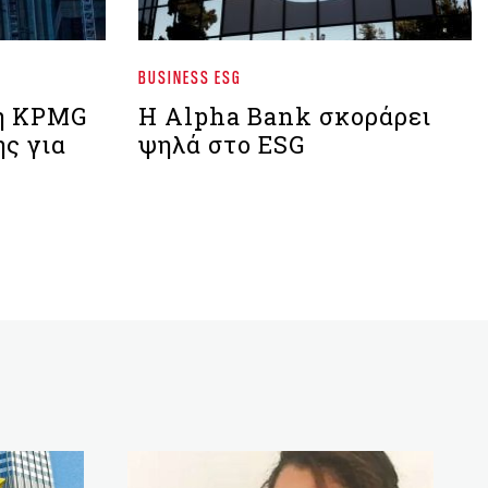
BUSINESS ESG
 η KPMG
Η Alpha Bank σκοράρει
ης για
ψηλά στο ESG