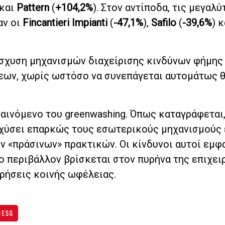
 και
Pattern
(
+104,2%
). Στον αντίποδα, τις μεγαλ
αν οι
Fincantieri Impianti
(
-47,1%
),
Safilo
(
-39,6%
) 
νίσχυση μηχανισμών διαχείρισης κινδύνων φήμης
εων, χωρίς ωστόσο να συνεπάγεται αυτομάτως 
φαινόμενο του greenwashing. Όπως καταγράφεται,
σχύσει επαρκώς τους εσωτερικούς μηχανισμούς
ν «πράσινων» πρακτικών. Οι κίνδυνοι αυτοί εμφ
ο περιβάλλον βρίσκεται στον πυρήνα της επιχει
ιρήσεις κοινής ωφέλειας.
ESG