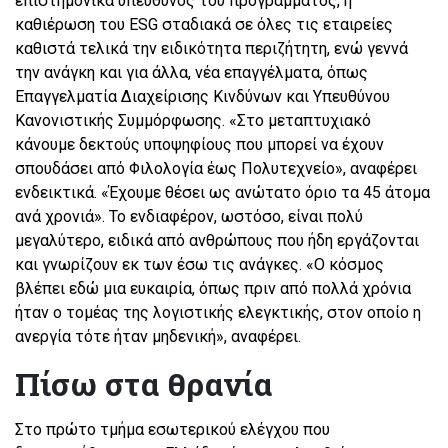
επιστημονικά υπεύθυνος του προγράμματος, η
καθιέρωση του ESG σταδιακά σε όλες τις εταιρείες
καθιστά τελικά την ειδικότητα περιζήτητη, ενώ γεννά
την ανάγκη και για άλλα, νέα επαγγέλματα, όπως
Επαγγελματία Διαχείρισης Κινδύνων και Υπευθύνου
Κανονιστικής Συμμόρφωσης. «Στο μεταπτυχιακό
κάνουμε δεκτούς υποψηφίους που μπορεί να έχουν
σπουδάσει από Φιλολογία έως Πολυτεχνείο», αναφέρει
ενδεικτικά. «Έχουμε θέσει ως ανώτατο όριο τα 45 άτομα
ανά χρονιά». Το ενδιαφέρον, ωστόσο, είναι πολύ
μεγαλύτερο, ειδικά από ανθρώπους που ήδη εργάζονται
και γνωρίζουν εκ των έσω τις ανάγκες. «Ο κόσμος
βλέπει εδώ μια ευκαιρία, όπως πριν από πολλά χρόνια
ήταν ο τομέας της λογιστικής ελεγκτικής, στον οποίο η
ανεργία τότε ήταν μηδενική», αναφέρει.
Πίσω στα θρανία
Στο πρώτο τμήμα εσωτερικού ελέγχου που