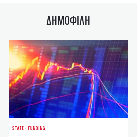
ΔΗΜΟΦΙΛΗ
ST
Χρ
STATE - FUNDING
ES