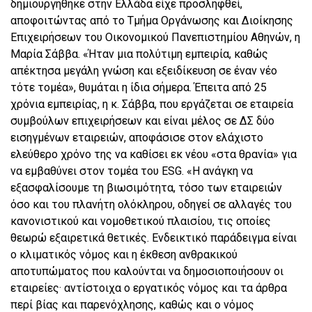
δημιουργήθηκε στην Ελλάδα είχε προσληφθεί,
αποφοιτώντας από το Τμήμα Οργάνωσης και Διοίκησης
Επιχειρήσεων του Οικονομικού Πανεπιστημίου Αθηνών, η
Μαρία Σάββα. «Ήταν μια πολύτιμη εμπειρία, καθώς
απέκτησα μεγάλη γνώση και εξειδίκευση σε έναν νέο
τότε τομέα», θυμάται η ίδια σήμερα. Έπειτα από 25
χρόνια εμπειρίας, η κ. Σάββα, που εργάζεται σε εταιρεία
συμβούλων επιχειρήσεων και είναι μέλος σε ΔΣ δύο
εισηγμένων εταιρειών, αποφάσισε στον ελάχιστο
ελεύθερο χρόνο της να καθίσει εκ νέου «στα θρανία» για
να εμβαθύνει στον τομέα του ESG. «Η ανάγκη να
εξασφαλίσουμε τη βιωσιμότητα, τόσο των εταιρειών
όσο και του πλανήτη ολόκληρου, οδηγεί σε αλλαγές του
κανονιστικού και νομοθετικού πλαισίου, τις οποίες
θεωρώ εξαιρετικά θετικές. Ενδεικτικό παράδειγμα είναι
ο κλιματικός νόμος και η έκθεση ανθρακικού
αποτυπώματος που καλούνται να δημοσιοποιήσουν οι
εταιρείες· αντίστοιχα ο εργατικός νόμος και τα άρθρα
περί βίας και παρενόχλησης, καθώς και ο νόμος