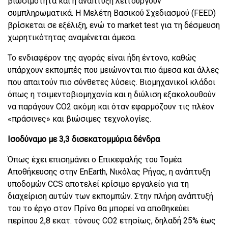
βιωσιμότητα και η ανάπτυξη λειτουργούν
συμπληρωματικά. Η Μελέτη Βασικού Σχεδιασμού (FEED)
βρίσκεται σε εξέλιξη, ενώ το market test για τη δέσμευση
χωρητικότητας αναμένεται άμεσα.
Το ενδιαφέρον της αγοράς είναι ήδη έντονο, καθώς
υπάρχουν εκπομπές που μειώνονται πιο άμεσα και άλλες
που απαιτούν πιο σύνθετες λύσεις. Βιομηχανικοί κλάδοι
όπως η τσιμεντοβιομηχανία και η διύλιση εξακολουθούν
να παράγουν CO2 ακόμη και όταν εφαρμόζουν τις πλέον
«πράσινες» και βιώσιμες τεχνολογίες.
Ισοδύναμο με 3,3 δισεκατομμύρια δένδρα
Όπως έχει επισημάνει ο Επικεφαλής του Τομέα
Αποθήκευσης στην EnEarth, Νικόλας Ρήγας, η ανάπτυξη
υποδομών CCS αποτελεί κρίσιμο εργαλείο για τη
διαχείριση αυτών των εκπομπών. Στην πλήρη ανάπτυξή
του το έργο στον Πρίνο θα μπορεί να αποθηκεύει
περίπου 2,8 εκατ. τόνους CO2 ετησίως, δηλαδή 25% έως