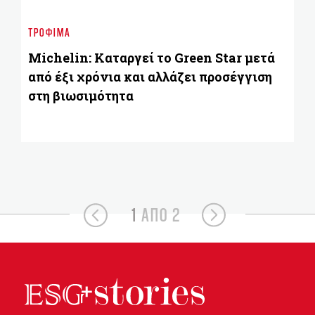
Γ
ΤΡΌΦΙΜΑ
π
σε
Michelin: Καταργεί το Green Star μετά
από έξι χρόνια και αλλάζει προσέγγιση
στη βιωσιμότητα
1
ΑΠΟ 2