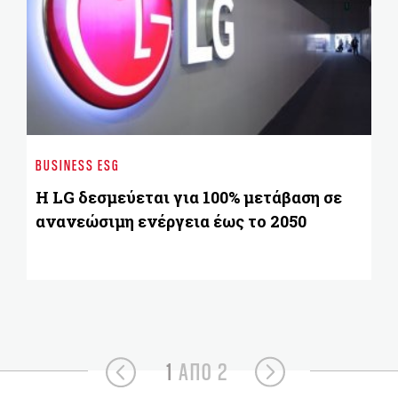
ST
Αν
BUSINESS ESG
πλ
το
H LG δεσμεύεται για 100% μετάβαση σε
ανανεώσιμη ενέργεια έως το 2050
1
ΑΠΟ 2