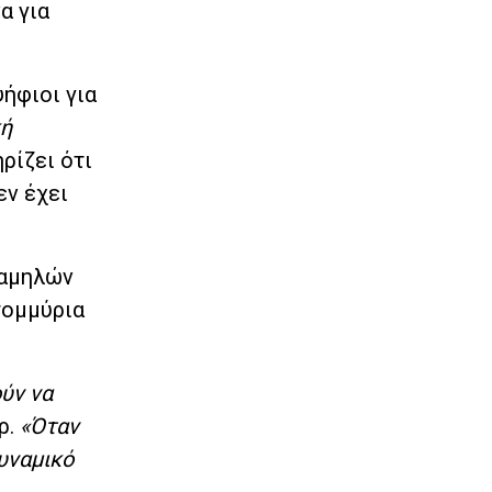
α για
ψήφιοι για
κή
ρίζει ότι
εν έχει
χαμηλών
τομμύρια
ύν να
ρ.
«Όταν
υναμικό