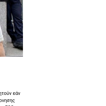
ητούν εάν
έρνησης