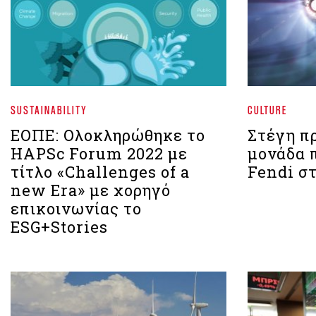
SUSTAINABILITY
CULTURE
ΕΟΠΕ: Ολοκληρώθηκε το
Στέγη π
HAPSc Forum 2022 με
μονάδα 
τίτλο «Challenges of a
Fendi σ
new Era» με χορηγό
επικοινωνίας το
ESG+Stories