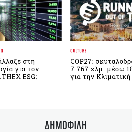
NG
CULTURE
 άλλαξε στη
COP27: σκυταλοδρ
γία για τον
7.767 χλμ. μέσω 
ΑΤΗΕΧ ESG;
για την Κλιματική
ΔΗΜΟΦΙΛΗ