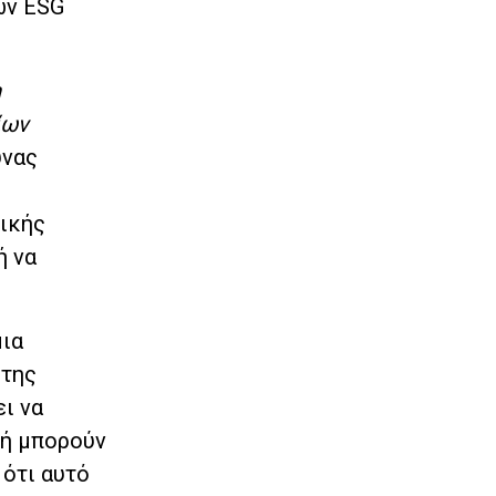
ών ESG
η
ίων
υνας
τικής
ή να
μια
 της
ι να
δή μπορούν
 ότι αυτό