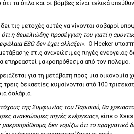
ότι τα όπλα και οι βόμβες είναι τελικά υπεύθυν
 δει τις μετοχές αυτές να γίνονται σοβαροί υπο
ότι η θεμελιώδης προσέγγιση του γιατί η αμυντι
κεφάλαια ESG δεν έχει αλλάξει».
Ο Hecker υποστη
 μετάβασης στις ανανεώσιμες πηγές ενέργειας δ
 να επηρεαστεί μακροπρόθεσμα από τον πόλεμο.
χρειάζεται για τη μετάβαση προς μια οικονομία 
 τρεις δεκαετίες κυμαίνονται από 100 τρισεκα
ια δολάρια.
στόχους της Συμφωνίας του Παρισιού, θα χρειαστο
ερες ανανεώσιμες πηγές ενέργειας»
, είπε ο Χέκε
 μακροπρόθεσμα, δεν νομίζω ότι το πραγματικό δ
ών ενέργειας αντικατοπτρίζεται σωστά».