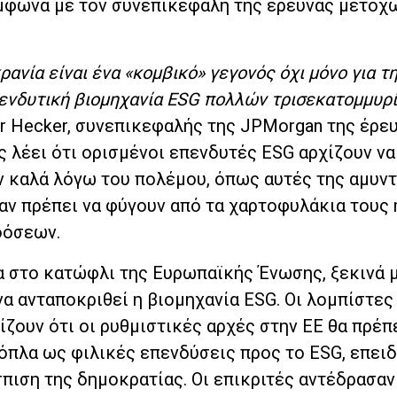
μφωνα με τον συνεπικεφαλή της έρευνας μετοχ
ανία είναι ένα «κομβικό» γεγονός όχι μόνο για τ
επενδυτική βιομηχανία ESG πολλών τρισεκατομμυρ
r Hecker, συνεπικεφαλής της JPMorgan της έρε
ς λέει ότι ορισμένοι επενδυτές ESG αρχίζουν να
ν καλά λόγω του πολέμου, όπως αυτές της αμυν
αν πρέπει να φύγουν από τα χαρτοφυλάκια τους 
δόσεων.
α στο κατώφλι της Ευρωπαϊκής Ένωσης, ξεκινά 
να ανταποκριθεί η βιομηχανία ESG. Οι λομπίστες
ζουν ότι οι ρυθμιστικές αρχές στην ΕΕ θα πρέπε
 όπλα ως φιλικές επενδύσεις προς το ESG, επει
σπιση της δημοκρατίας. Οι επικριτές αντέδρασαν