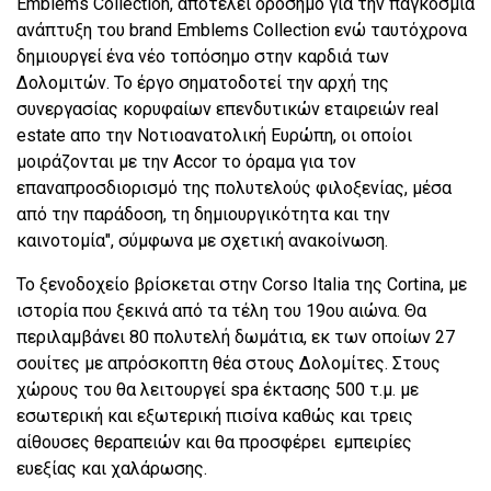
Emblems Collection, αποτελεί ορόσημο για την παγκόσμια
ανάπτυξη του brand Emblems Collection ενώ ταυτόχρονα
δημιουργεί ένα νέο τοπόσημο στην καρδιά των
Δολομιτών. Το έργο σηματοδοτεί την αρχή της
συνεργασίας κορυφαίων επενδυτικών εταιρειών real
estate απο την Νοτιοανατολική Ευρώπη, οι οποίοι
μοιράζονται με την Accor το όραμα για τον
επαναπροσδιορισμό της πολυτελούς φιλοξενίας, μέσα
από την παράδοση, τη δημιουργικότητα και την
καινοτομία", σύμφωνα με σχετική ανακοίνωση.
Το ξενοδοχείο βρίσκεται στην Corso Italia της Cortina, με
ιστορία που ξεκινά από τα τέλη του 19ου αιώνα. Θα
περιλαμβάνει 80 πολυτελή δωμάτια, εκ των οποίων 27
σουίτες με απρόσκοπτη θέα στους Δολομίτες. Στους
χώρους του θα λειτουργεί spa έκτασης 500 τ.μ. με
εσωτερική και εξωτερική πισίνα καθώς και τρεις
αίθουσες θεραπειών και θα προσφέρει ​ εμπειρίες
ευεξίας και χαλάρωσης.