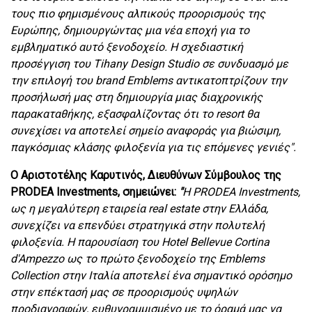
τους πιο φημισμένους αλπικούς προορισμούς της
Ευρώπης, δημιουργώντας μια νέα εποχή για το
εμβληματικό αυτό ξενοδοχείο. Η σχεδιαστική
προσέγγιση του Tihany Design Studio σε συνδυασμό με
την επιλογή του brand Emblems αντικατοπτρίζουν την
προσήλωσή μας στη δημιουργία μιας διαχρονικής
παρακαταθήκης, εξασφαλίζοντας ότι το resort θα
συνεχίσει να αποτελεί σημείο αναφοράς για βιώσιμη,
παγκόσμιας κλάσης φιλοξενία για τις επόμενες γενιές".
Ο Αριστοτέλης Καρυτινός, Διευθύνων Σύμβουλος της
PRODEA Investments, σημειώνει:
"
Η PRODEA Investments,
ως η μεγαλύτερη εταιρεία real estate στην Ελλάδα,
συνεχίζει να επενδύει στρατηγικά στην πολυτελή
φιλοξενία. Η παρουσίαση του Hotel Bellevue Cortina
d'Ampezzo ως το πρώτο ξενοδοχείο της Emblems
Collection στην Ιταλία αποτελεί ένα σημαντικό ορόσημο
στην επέκτασή μας σε προορισμούς υψηλών
προδιαγραφών, ευθυγραμμισμένο με το όραμά μας να