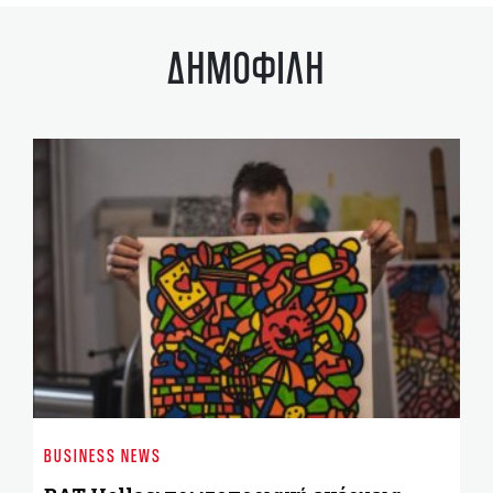
ΔΗΜΟΦΙΛΗ
ST
Χρ
BUSINESS NEWS
Δ