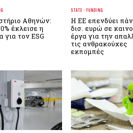
NG
STATE - FUNDING
στήριο Aθηνών:
Η ΕΕ επενδύει πάν
70% έκλεισε η
δισ. ευρώ σε καιν
α για τον ESG
έργα για την απαλ
τις ανθρακούχες
εκπομπές