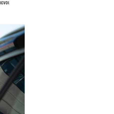
μενοι