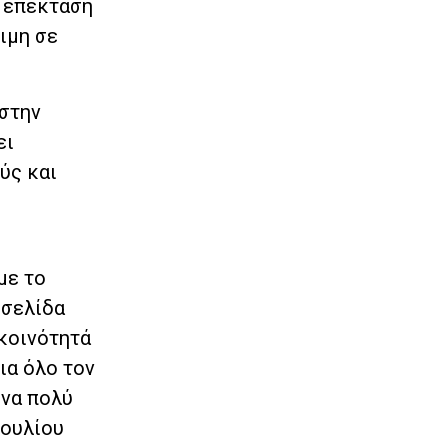
ν επέκταση
ιμη σε
 στην
ει
ύς και
με το
 σελίδα
 κοινότητά
ια όλο τον
ένα πολύ
Ιουλίου