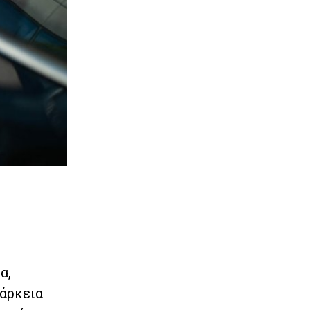
α,
ιάρκεια