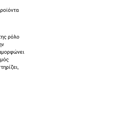
προϊόντα
της ρόλο
ην
ιαμορφώνει
σμός
τηρίζει,