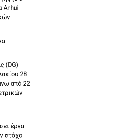
α Anhui
ικών
να
ς (DG)
λακίου 28
άνω από 22
μετρικών
σει έργα
ον στόχο