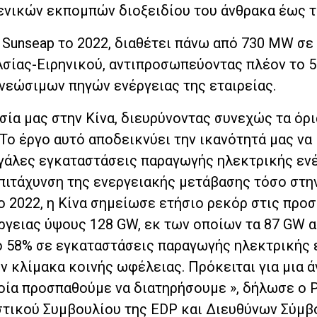
δενικών εκπομπών διοξειδίου του άνθρακα έως τ
 Sunseap το 2022, διαθέτει πάνω από 730 MW σε
 Ασίας-Ειρηνικού, αντιπροσωπεύοντας πλέον το 
εώσιμων πηγών ενέργειας της εταιρείας.
ία μας στην Κίνα, διευρύνοντας συνεχώς τα όρι
Το έργο αυτό αποδεικνύει την ικανότητά μας να
άλες εγκαταστάσεις παραγωγής ηλεκτρικής ενέ
επιτάχυνση της ενεργειακής μετάβασης τόσο στη
ο 2022, η Κίνα σημείωσε ετήσιο ρεκόρ στις προ
ργειας ύψους 128 GW, εκ των οποίων τα 87 GW 
ιο 58% σε εγκαταστάσεις παραγωγής ηλεκτρικής 
 κλίμακα κοινής ωφέλειας. Πρόκειται για μια ά
οία προσπαθούμε να διατηρήσουμε », δήλωσε ο 
στικού Συμβουλίου της EDP και Διευθύνων Σύμ