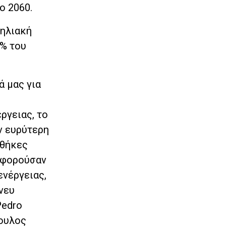
ο 2060.
 ηλιακή
5% του
ά μας για
ργειας, το
ν ευρύτερη
σθήκες
αφορούσαν
ενέργειας,
νευ
Pedro
βουλος