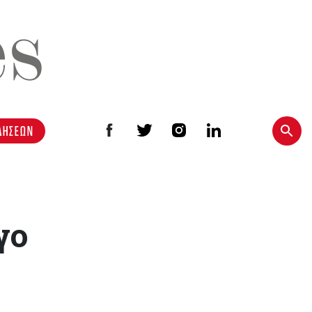
ΔΗΣΕΩΝ
γο