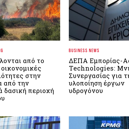
NG
BUSINESS NEWS
λονται από το
ΔΕΠΑ Εμπορίας-A
 οικονομικές
Technologies: Μν
ιότητες στην
Συνεργασίας για τ
α από την
υλοποίηση έργων
ά δασική περιοχή
υδρογόνου
ου