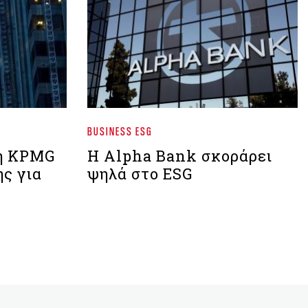
BUSINESS ESG
 η KPMG
Η Alpha Bank σκοράρει
ης για
ψηλά στο ESG