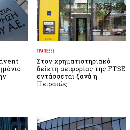
ΤΡΆΠΕΖΕΣ
dvent
Στον χρηματιστηριακό
ημόνιο
δείκτη αειφορίας της FTSE
ην
εντάσσεται ξανά η
Πειραιώς