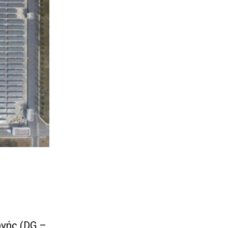
γής (DG –