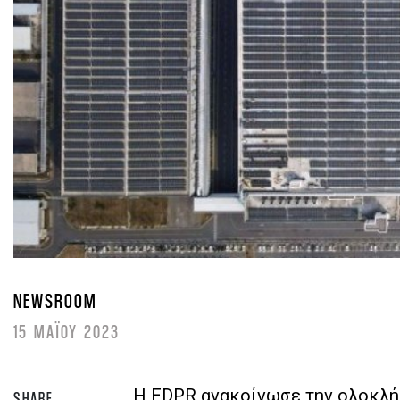
NEWSROOM
15 ΜΑΪΟΥ 2023
Η EDPR ανακοίνωσε την ολοκλή
SHARE