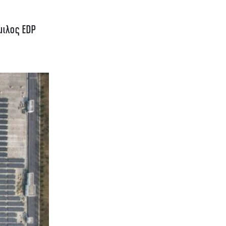
μιλος EDP