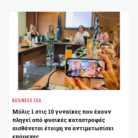
BU
Bl
BUSINESS ESG
Su
Εν
Μόλις 1 στις 10 γυναίκες που έχουν
χ
πληγεί από φυσικές καταστροφές
αισθάνεται έτοιμη να αντιμετωπίσει
επόμενες