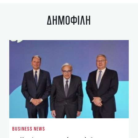
ΔΗΜΟΦΙΛΗ
EN
Ο 
BUSINESS NEWS
έχ