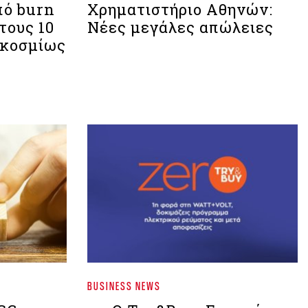
πό burn
Χρηματιστήριο Aθηνών:
τους 10
Νέες μεγάλες απώλειες
γκοσμίως
BUSINESS NEWS