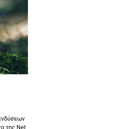
πενδύσεων
χο της Net