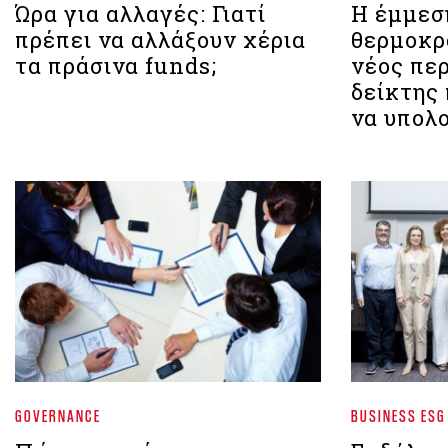
Ώρα για αλλαγές: Γιατί
Η έμμεσ
πρέπει να αλλάξουν χέρια
θερμοκρα
τα πράσινα funds;
νέος πε
δείκτης 
να υπολ
GOVERNANCE
BUSINESS ESG