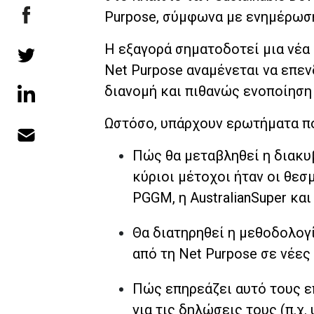
Purpose, σύμφωνα με ενημέρωση 
Η εξαγορά σηματοδοτεί μια νέα 
Net Purpose αναμένεται να επε
διανομή και πιθανώς ενοποίηση
Ωστόσο, υπάρχουν ερωτήματα π
Πώς θα μεταβληθεί η διακυ
κύριοι μέτοχοι ήταν οι θεσ
PGGM, η AustralianSuper και 
Θα διατηρηθεί η μεθοδολογ
από τη Net Purpose σε νέες
Πώς επηρεάζει αυτό τους ε
για τις δηλώσεις τους (π.χ. 