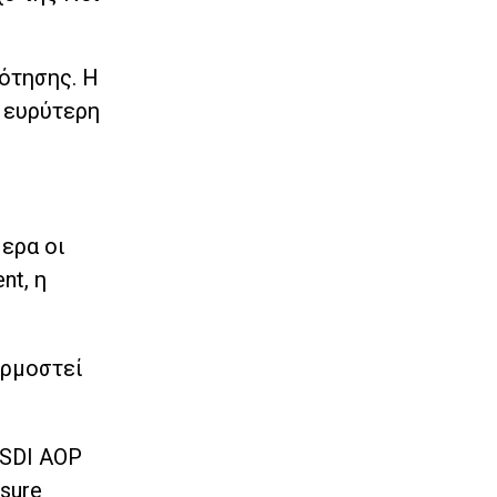
ότησης. Η
 ευρύτερη
ερα οι
nt, η
αρμοστεί
 SDI AOP
osure