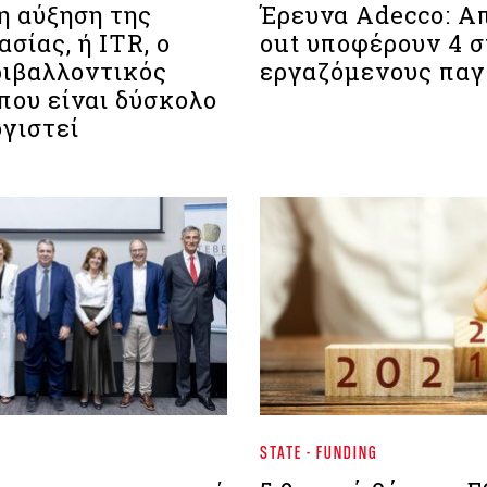
η αύξηση της
Έρευνα Adecco: Α
σίας, ή ITR, ο
out υποφέρουν 4 σ
ριβαλλοντικός
εργαζόμενους πα
που είναι δύσκολο
ογιστεί
STATE - FUNDING