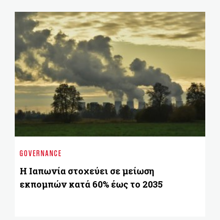
BU
Υβ
GOVERNANCE
πε
γ
Η Ιαπωνία στοχεύει σε μείωση
εκπομπών κατά 60% έως το 2035