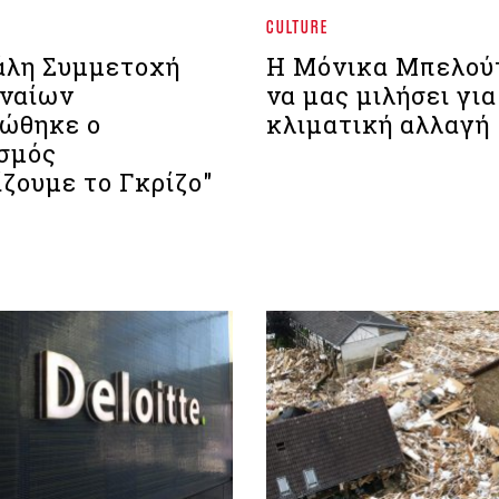
CULTURE
λη Συμμετοχή
Η Μόνικα Μπελούτ
ναίων
να μας μιλήσει για
ώθηκε ο
κλιματική αλλαγή
σμός
ζουμε το Γκρίζο"