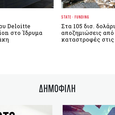
STATE - FUNDING
υ Deloitte
Στα 105 δισ. δολάρι
ion στο Ίδρυμα
αποζημιώσεις από
άκη
καταστροφές στι
ΔΗΜΟΦΙΛΗ