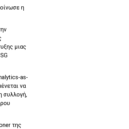
κοίνωσε η
την
ς
τυξης μιας
ESG
alytics-as-
μένεται να
η συλλογή,
όρου
oner της