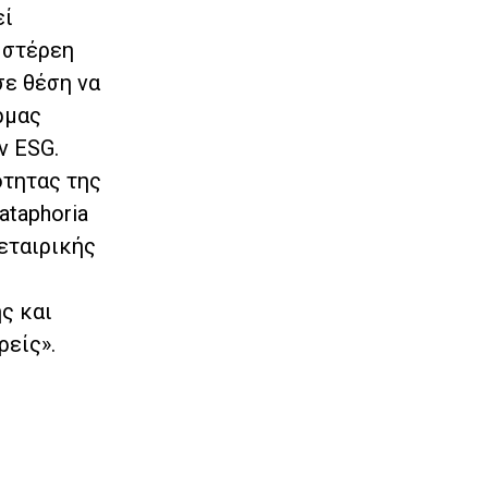
εί
 στέρεη
σε θέση να
ρμας
ν ESG.
ότητας της
ataphoria
εταιρικής
ς και
ρείς».