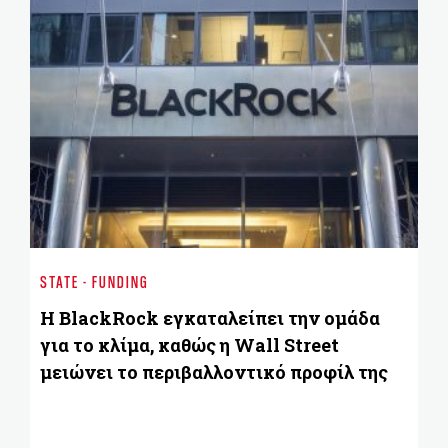
ST
Το
STATE - FUNDING
νέ
E
Η BlackRock εγκαταλείπει την ομάδα
για το κλίμα, καθώς η Wall Street
μειώνει το περιβαλλοντικό προφίλ της