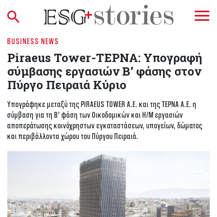
BUSINESS NEWS
Piraeus Tower-ΤΕΡΝΑ: Υπογραφή
σύμβασης εργασιών Β’ φάσης στον
Πύργο Πειραιά Κύριο
Υπογράφηκε μεταξύ της PIRAEUS TOWER Α.Ε. και της ΤΕΡΝΑ Α.Ε. η
σύμβαση για τη Β’ φάση των Οικοδομικών και Η/Μ εργασιών
αποπεράτωσης κοινόχρηστων εγκαταστάσεων, υπογείων, δώματος
και περιβάλλοντα χώρου του Πύργου Πειραιά.