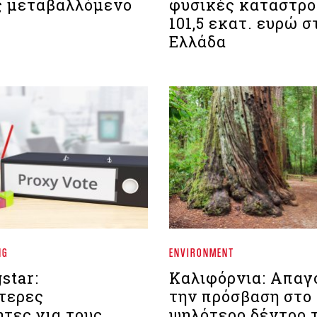
 μεταβαλλόμενο
φυσικές καταστρο
101,5 εκατ. ευρώ σ
Ελλάδα
NG
ENVIRONMENT
star:
Καλιφόρνια: Απαγ
τερες
την πρόσβαση στο
τες για τους
ψηλότερο δέντρο 