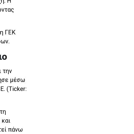
ή. Η
οντας
 η ΓΕΚ
ρων.
ιο
 την
ησε μέσω
 (Ticker:
στη
 και
τεί πάνω