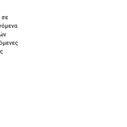
 σε
νόμενα
κών
πόμενες
ης