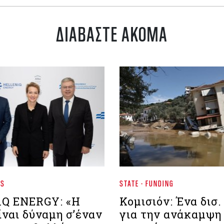
ΔΙΑΒΑΣΤΕ ΑΚΟΜΑ
WS
STATE - FUNDING
Q ENERGY: «Η
Κομισιόν: Ένα δισ
ναι δύναμη σ’έναν
για την ανάκαμψη