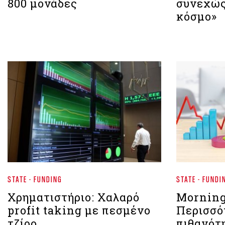
800 μονάδες
συνεχώς
κόσμο»
STATE - FUNDING
STATE - FUNDI
Χρηματιστήριο: Χαλαρό
Morning
profit taking με πεσμένο
Περισσό
τζίρο
πιθανότη