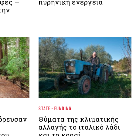
φές –
πυρηνική ενέργεια
την
STATE - FUNDING
όρευσαν
Θύματα της κλιματικής
αλλαγής το ιταλικό λάδι
του
και το κρασί