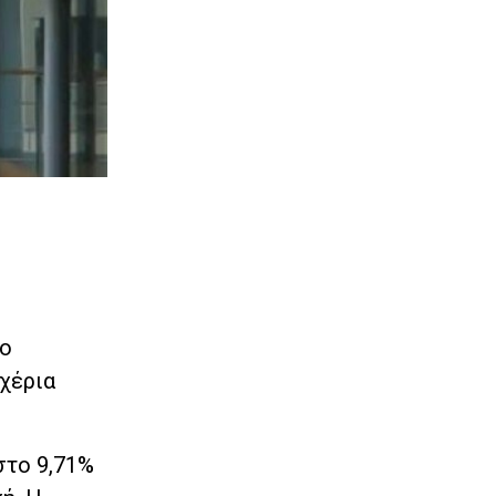
το
χέρια
στο 9,71%