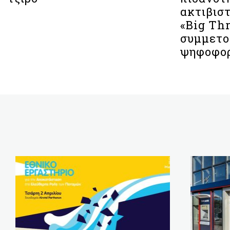
ακτιβιστ
«Big Th
συμμετο
ψηφοφορ