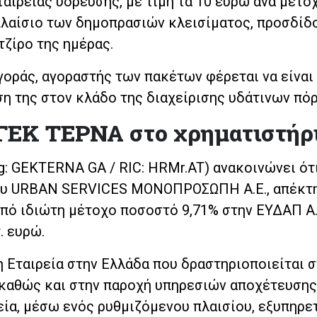
αιρείας ύδρευσης, με τιμή τα 10 ευρώ ανά μετοχ
πλαίσιο των δημοπρασιών κλεισίματος, προσδίδ
τζίρο της ημέρας.
οράς, αγοραστής των πακέτων φέρεται να είναι
ση της στον κλάδο της διαχείρισης υδάτινων πό
ΓΕΚ ΤΕΡΝΑ στο χρηματιστήρ
: GEKTERNA GA / RIC: HRMr.AT) ανακοινώνει ότι
του URBAN SERVICES ΜΟΝΟΠΡΟΣΩΠΗ Α.Ε., απέκτ
ό ιδιώτη μέτοχο ποσοστό 9,71% στην ΕΥΔΑΠ Α.Ε.
. ευρώ.
η Εταιρεία στην Ελλάδα που δραστηριοποιείται 
, καθώς και στην παροχή υπηρεσιών αποχέτευσης
εία, μέσω ενός ρυθμιζόμενου πλαισίου, εξυπηρε