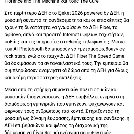
Florence and The Machine και τους The Cure.
Στο περίπτερο ΔEΗ στο Ejeket 2026 powered by ΔΕΗ, η
μουσική συναντά τη συνδεσιμότητα και οι επισκέπτες θα
έχουν τη δυνατότητα να γνωρίσουν το ΔΕΗ Fiber, το
άφθονο, απλό και προσιτό Internet υψηλών ταχυτήτων,
καθώς και τις υπηρεσίες σταθερής τηλεφωνίας. Μέσω
του AI Photobooth θα μπορούν να «μεταμορφωθούν» σε
rock stars, ενώ στο παιχνίδι ΔΕΗ Fiber The Speed Game
θα δοκιμάσουν τα αντανακλαστικά τους. Την εμπειρία θα
συμπληρώσουν αναμνηστικά δώρα από τη ΔΕΗ για όλους
και ακόμη περισσότερες εκπλήξεις.
Μέσα από τη στήριξη σημαντικών πολιτιστικών και
μουσικών διοργανώσεων, η ΔΕΗ συμβάλλει ενεργά στη
διαμόρφωση εμπειριών που εμπνέουν, ψυχαγωγούν και
φέρνουν τους ανθρώπους πιο κοντά. Στηρίζοντας τη
μουσική ως δύναμη έκφρασης, έμπνευσης και σύνδεσης, η
ΔΕΗ επιβεβαιώνει και φέτος τη διαχρονική της
δέσμευση να δίνει θετική ενέργεια σε αυθεντικές