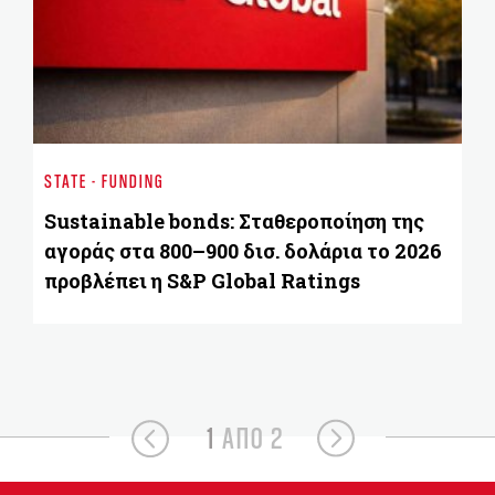
BU
Β
STATE - FUNDING
Δι
Sustainable bonds: Σταθεροποίηση της
αγοράς στα 800–900 δισ. δολάρια το 2026
προβλέπει η S&P Global Ratings
1
ΑΠΟ 2