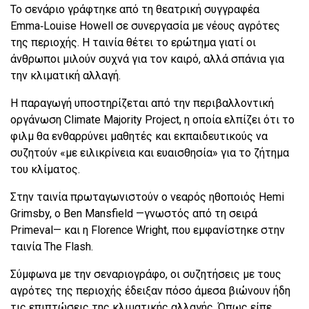
Το σενάριο γράφτηκε από τη θεατρική συγγραφέα
Emma‑Louise Howell σε συνεργασία με νέους αγρότες
της περιοχής. Η ταινία θέτει το ερώτημα γιατί οι
άνθρωποι μιλούν συχνά για τον καιρό, αλλά σπάνια για
την κλιματική αλλαγή.
Η παραγωγή υποστηρίζεται από την περιβαλλοντική
οργάνωση Climate Majority Project, η οποία ελπίζει ότι το
φιλμ θα ενθαρρύνει μαθητές και εκπαιδευτικούς να
συζητούν «με ειλικρίνεια και ευαισθησία» για το ζήτημα
του κλίματος.
Στην ταινία πρωταγωνιστούν ο νεαρός ηθοποιός Hemi
Grimsby, ο Ben Mansfield —γνωστός από τη σειρά
Primeval— και η Florence Wright, που εμφανίστηκε στην
ταινία The Flash.
Σύμφωνα με την σεναριογράφο, οι συζητήσεις με τους
αγρότες της περιοχής έδειξαν πόσο άμεσα βιώνουν ήδη
τις επιπτώσεις της κλιματικής αλλαγής. Όπως είπε,