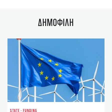
ΔΗΜΟΦΙΛΗ
ST
Έ
STATE - FUNDING