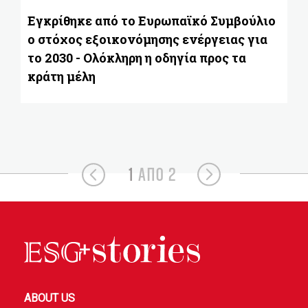
π
ε
Εγκρίθηκε από το Ευρωπαϊκό Συμβούλιο
ο
ο στόχος εξοικονόμησης ενέργειας για
το 2030 - Ολόκληρη η οδηγία προς τα
κράτη μέλη
1
ΑΠΟ 2
ABOUT US