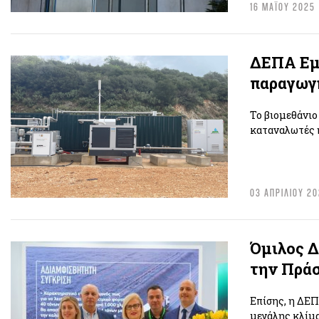
16 ΜΑΪΟΥ 2025
ΔΕΠΑ Εμπ
παραγωγ
Το βιομεθάνιο
καταναλωτές ή
03 ΑΠΡΙΛΙΟΥ 2
Όμιλος Δ
την Πράσ
Επίσης, η ΔΕΠ
μεγάλης κλίμ