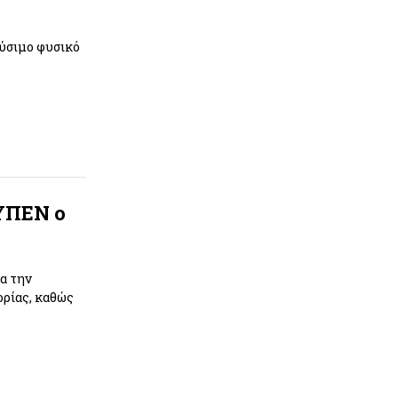
ύσιμο φυσικό
 ΥΠΕΝ ο
α την
ορίας, καθώς