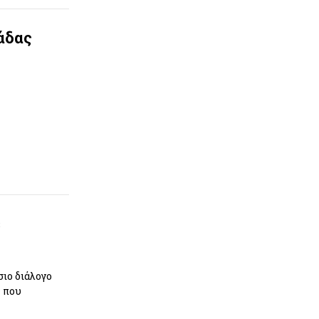
άδας
ε
ιο διάλογο
ς που