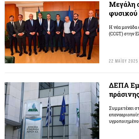
Μεγάλη σ
φυσικού 
Η νέα μονάδα 
(CCGT) στην Ε
22 ΜΑΪΟΥ 2025
ΔΕΠΑ Εμπ
πράσινης
Συμμετέχει στ
επαναεριοποίη
υγροποιημένου