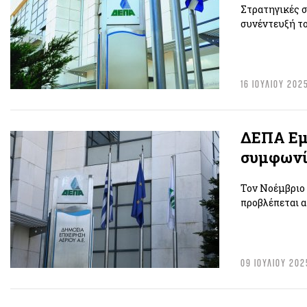
Στρατηγικές σ
συνέντευξή τ
16 ΙΟΥΛΙΟΥ 202
ΔΕΠΑ Εμπ
συμφωνί
Toν Νοέμβριο
προβλέπεται 
09 ΙΟΥΛΙΟΥ 202