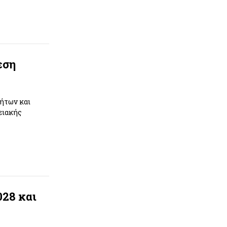
εση
τήτων και
ειακής
28 και