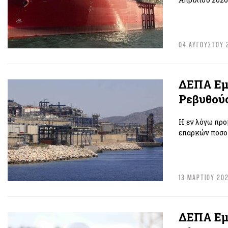
04 ΑΥΓΟΥΣΤΟΥ 
ΔΕΠΑ Εμπ
Ρεβυθού
Η εν λόγω προ
επαρκών ποσοτ
13 ΜΑΡΤΙΟΥ 20
ΔΕΠΑ Εμ