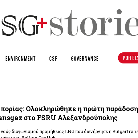
ΡΟΗ ΕΙ
ENVIRONMENT
CSR
GOVERNANCE
πορίας: Ολοκληρώθηκε η πρώτη παράδοση
ransgaz στο FSRU Αλεξανδρούπολης
νούς διαγωνισμού προμήθειας LNG που διενήργησε η Bulgartrans
 μέσω του Balkan Gas Hub.