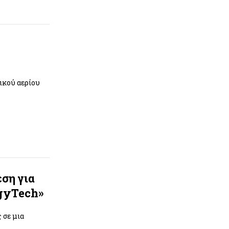
ικού αερίου
ση για
rgyTech»
 σε μια