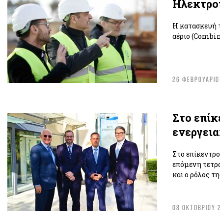
Ηλεκτρο
Η κατασκευή 
αέριο (Combin
26 ΦΕΒΡΟΥΑΡΙΟ
Στο επί
ενεργεια
Στο επίκεντρο
επόμενη τετρ
και ο ρόλος τ
08 ΟΚΤΩΒΡΙΟΥ 