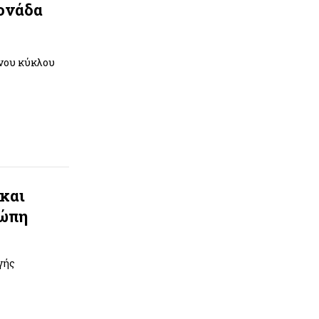
ονάδα
ένου κύκλου
και
ρώπη
γής