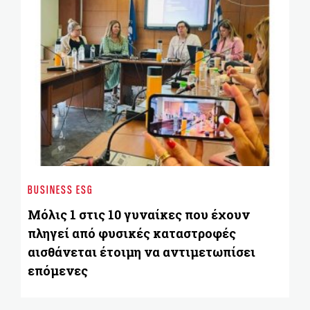
BU
Bl
BUSINESS ESG
Su
Εν
Μόλις 1 στις 10 γυναίκες που έχουν
χ
πληγεί από φυσικές καταστροφές
αισθάνεται έτοιμη να αντιμετωπίσει
επόμενες