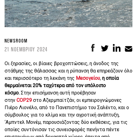
NEWSROOM
21 ΝΟΕΜΒΡΙΟΥ 2024
Οι ξηρασίες, οι βίαιες βροχοπτώσεις, η άνοδος της
στάθμης της θάλασσας και η ρύπανση θα επηρεάζουν όλο
και περισσότερο τη λεκάνη της
Μεσογείου
,
η οποία
θερμαίνεται 20% ταχύτερα από τον υπόλοιπο
κόσμο.
Στην επισήμανση αυτή προέβησαν
στην
COP29
στο Αζερμπαϊτζάν, οι εμπειρογνώμονες
Πιέρο Λιονέλο, από το Πανεπιστήμιο του Σαλέντο, και ο
σύμβουλος για το κλίμα και την αγροτική ανάπτυξη,
‘Αμπντελ Μονέμ, παρουσιάζοντας δύο εκθέσεις, για τις
οποίες συντόνισαν τις συνεισφορές πενήντα πέντε
επιστημόνων από δεκαεπτά χώρες, έπειτα από