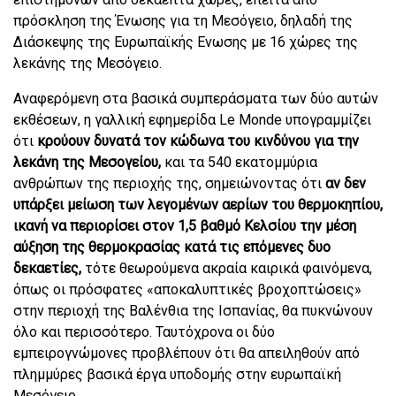
πρόσκληση της Ένωσης για τη Μεσόγειο, δηλαδή της
Διάσκεψης της Ευρωπαϊκής Ενωσης με 16 χώρες της
λεκάνης της Μεσόγειο.
Αναφερόμενη στα βασικά συμπεράσματα των δύο αυτών
εκθέσεων, η γαλλική εφημερίδα Le Monde υπογραμμίζει
ότι
κρούουν δυνατά τον κώδωνα του κινδύνου για την
λεκάνη της Μεσογείου,
και τα 540 εκατομμύρια
ανθρώπων της περιοχής της, σημειώνοντας ότι
αν δεν
υπάρξει μείωση των λεγομένων αερίων του θερμοκηπίου,
ικανή να περιορίσει στον 1,5 βαθμό Κελσίου την μέση
αύξηση της θερμοκρασίας κατά τις επόμενες δυο
δεκαετίες,
τότε θεωρούμενα ακραία καιρικά φαινόμενα,
όπως οι πρόσφατες «αποκαλυπτικές βροχοπτώσεις»
στην περιοχή της Βαλένθια της Ισπανίας, θα πυκνώνουν
όλο και περισσότερο. Ταυτόχρονα οι δύο
εμπειρογνώμονες προβλέπουν ότι θα απειληθούν από
πλημμύρες βασικά έργα υποδομής στην ευρωπαϊκή
Μεσόγειο.