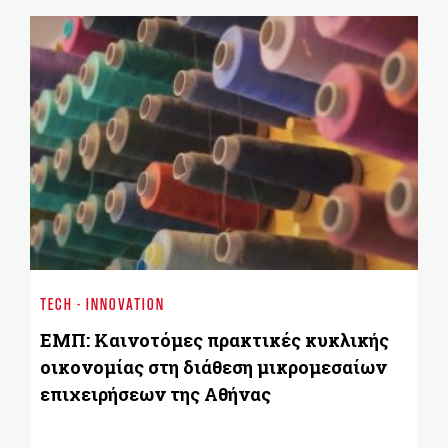
BU
Πι
TECH - INNOVATION
στ
ΕΜΠ: Καινοτόμες πρακτικές κυκλικής
οικονομίας στη διάθεση μικρομεσαίων
επιχειρήσεων της Αθήνας