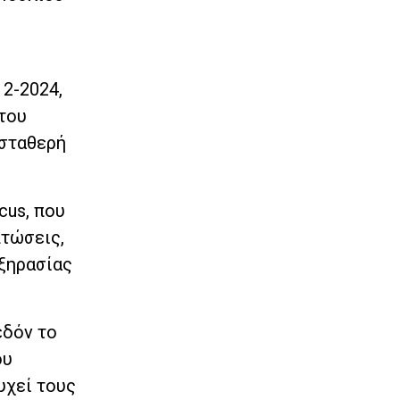
12-2024,
ότου
 σταθερή
cus, που
πτώσεις,
 ξηρασίας
εδόν το
ου
υχεί τους