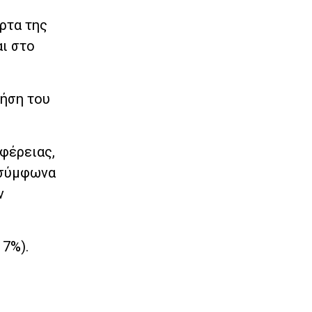
ρτα της
ι στο
ρήση του
φέρειας,
 σύμφωνα
ν
 7%).