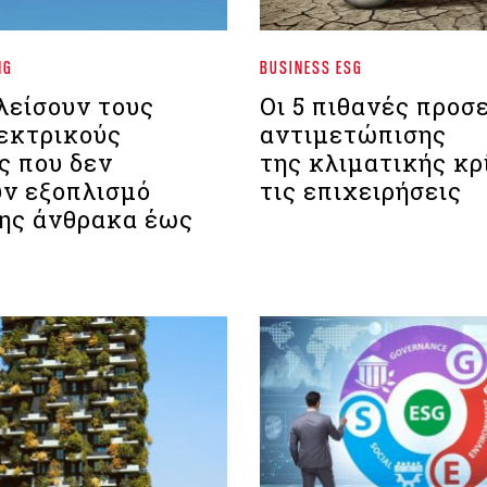
NG
BUSINESS ESG
λείσουν τους
Οι 5 πιθανές προσ
εκτρικούς
αντιμετώπισης
ς που δεν
της κλιματικής κρ
υν εξοπλισμό
τις επιχειρήσεις
ης άνθρακα έως