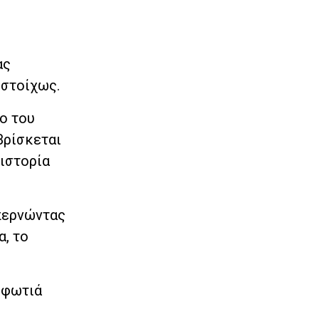
ας
ιστοίχως.
ο του
βρίσκεται
 ιστορία
 περνώντας
α, το
 φωτιά