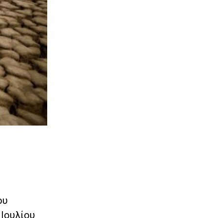
ου
 Ιουλίου