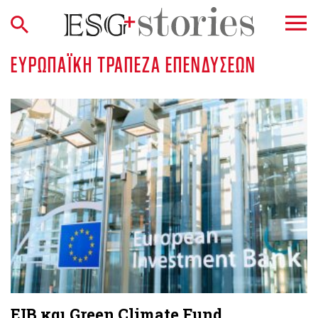
ΕΥΡΩΠΑΪΚΉ ΤΡΆΠΕΖΑ ΕΠΕΝΔΎΣΕΩΝ
EIB και Green Climate Fund