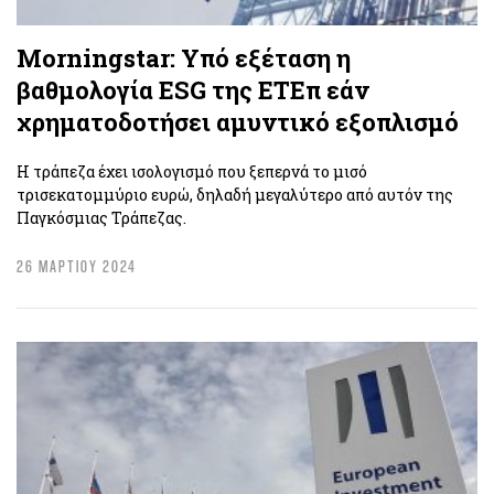
Μorningstar: Υπό εξέταση η
βαθμολογία ESG της ΕΤΕπ εάν
χρηματοδοτήσει αμυντικό εξοπλισμό
Η τράπεζα έχει ισολογισμό που ξεπερνά το μισό
τρισεκατομμύριο ευρώ, δηλαδή μεγαλύτερο από αυτόν της
Παγκόσμιας Τράπεζας.
26 ΜΑΡΤΙΟΥ 2024