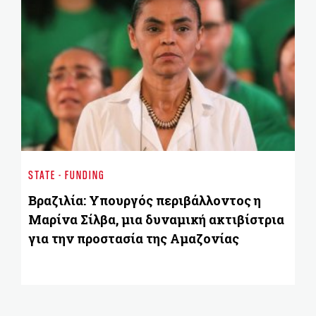
ST
Κο
STATE - FUNDING
κ
Ε
Βραζιλία: Υπουργός περιβάλλοντος η
Μαρίνα Σίλβα, μια δυναμική ακτιβίστρια
για την προστασία της Αμαζονίας