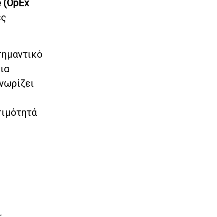
e (OpEx
ές
σημαντικό
ια
νωρίζει
σιμότητά