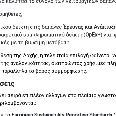
να καλύπτει το σύνολο των λειτουργικών δαπαν
ομήθειες,
ικού δείκτη στις δαπάνες
Έρευνας και Ανάπτυξη
αιρετικό συμπληρωματικό δείκτη (
OpEx+
) για 
ικές με τη βιώσιμη μετάβαση.
έση της Αρχής, η τελευταία επιλογή φαίνεται ν
 της αναλογικότητας, διατηρώντας χρήσιμες πλ
ας παράλληλα το βάρος συμμόρφωσης.
σεις
νει σειρά επιπλέον αλλαγών στο πλαίσιο γνωστ
ριλαμβάνονται:
με τα
European Sustainability Reporting Standards 