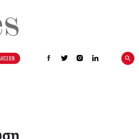
ΔΗΣΕΩΝ
υση