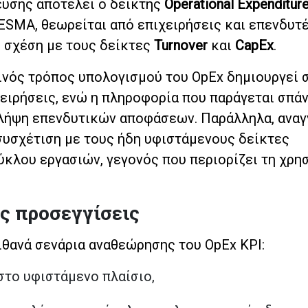
ευσης αποτελεί ο δείκτης
Operational Expenditur
 ESMA, θεωρείται από επιχειρήσεις και επενδυτ
 σχέση με τους δείκτες
Turnover
και
CapEx
.
ρινός τρόπος υπολογισμού του OpEx δημιουργεί 
χειρήσεις, ενώ η πληροφορία που παράγεται σπάν
 λήψη επενδυτικών αποφάσεων. Παράλληλα, αναγ
 συσχέτιση με τους ήδη υφιστάμενους δείκτες
κλου εργασιών, γεγονός που περιορίζει τη χρη
ς προσεγγίσεις
θανά σενάρια αναθεώρησης του OpEx KPI:
στο υφιστάμενο πλαίσιο,