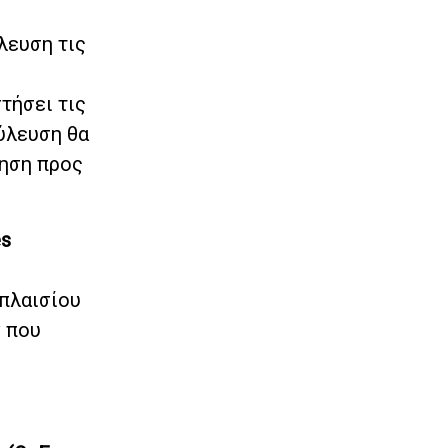
λευση τις
τήσει τις
ύλευση θα
τηση προς
es
 πλαισίου
ν που