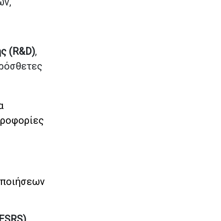
ών,
ς (R&D)
,
πρόσθετες
α
ηροφορίες
οποιήσεων
(ESRS)
,