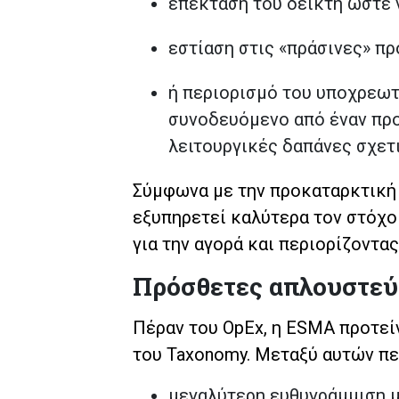
επέκταση του δείκτη ώστε 
εστίαση στις «πράσινες» πρ
ή περιορισμό του υποχρεωτ
συνοδευόμενο από έναν προ
λειτουργικές δαπάνες σχετ
Σύμφωνα με την προκαταρκτική θ
εξυπηρετεί καλύτερα τον στόχο
για την αγορά και περιορίζοντ
Πρόσθετες απλουστεύ
Πέραν του OpEx, η ESMA προτεί
του Taxonomy. Μεταξύ αυτών πε
μεγαλύτερη ευθυγράμμιση 