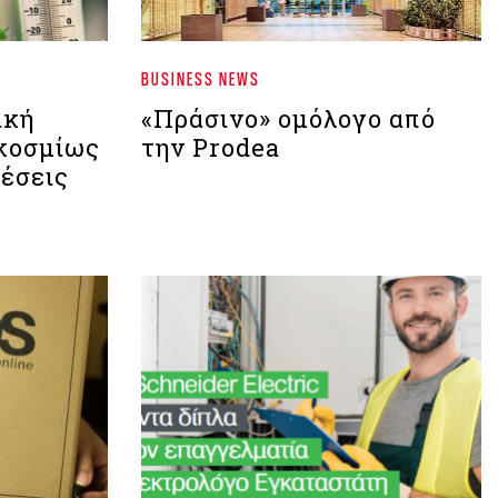
BUSINESS NEWS
ική
«Πράσινο» ομόλογο από
γκοσμίως
την Prodea
θέσεις