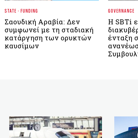
STATE - FUNDING
GOVERNANCE
Σαουδική Αραβία: Δεν
Η SBTi ε
συμφωνεί με τη σταδιακή
διακυβέ
κατάργηση των ορυκτών
ένταξη 
καυσίμων
ανανέωσ
Συμβουλ