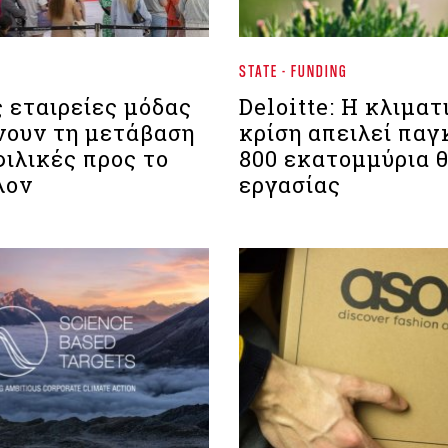
STATE - FUNDING
 εταιρείες μόδας
Deloitte: Η κλιματ
νουν τη μετάβαση
κρίση απειλεί πα
φιλικές προς το
800 εκατομμύρια 
λον
εργασίας