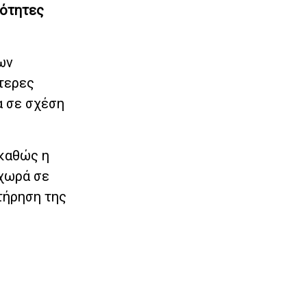
ιότητες
ων
τερες
α σε σχέση
 καθώς η
χωρά σε
τήρηση της