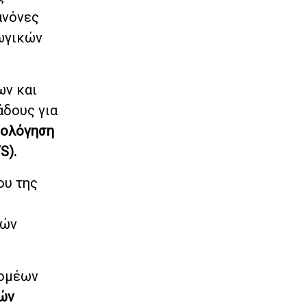
ανόνες
ωγικών
ων και
άδους για
μολόγηση
S).
ου της
κών
τομέων
ών