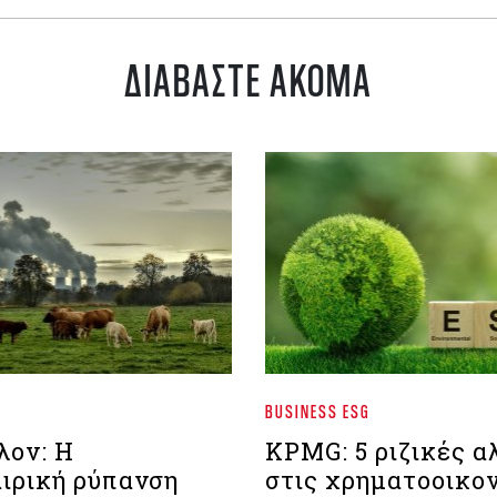
ΔΙΑΒΑΣΤΕ ΑΚΟΜΑ
BUSINESS ESG
λον: Η
ΚPMG: 5 ριζικές α
ιρική ρύπανση
στις χρηματοοικο