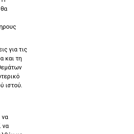
 θα
ληρους
ις για τις
α και τη
οθεμάτων
ωτερικό
ύ ιστού.
 να
 να