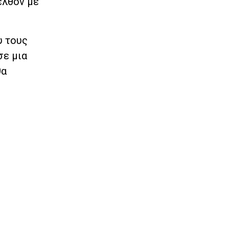
ελθόν με
υ τους
σε μια
θα