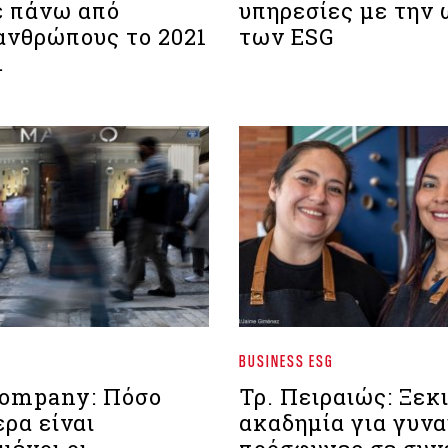
 πάνω από
υπηρεσίες με την
 ανθρώπους το 2021
των ESG
.
BUSINESS ESG
Company: Πόσο
Τρ. Πειραιώς: Ξεκ
ρα είναι
ακαδημία για γυνα