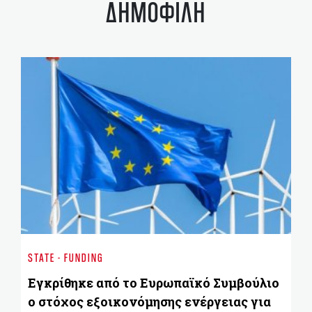
ΔΗΜΟΦΙΛΗ
ST
Έ
STATE - FUNDING
π
ε
Εγκρίθηκε από το Ευρωπαϊκό Συμβούλιο
ο
ο στόχος εξοικονόμησης ενέργειας για