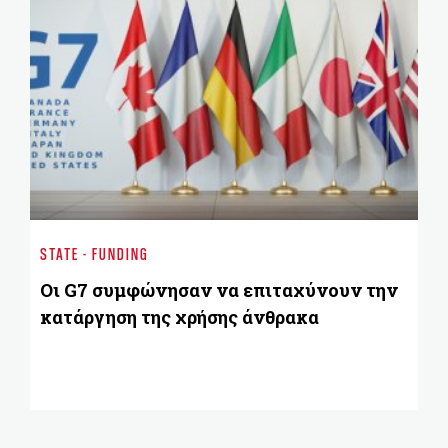
GO
Ντ
STATE - FUNDING
κ
κ
Οι G7 συμφώνησαν να επιταχύνουν την
κατάργηση της χρήσης άνθρακα