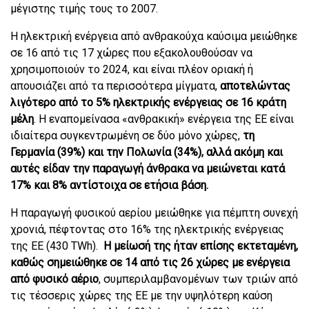
μέγιστης τιμής τους το 2007.
Η ηλεκτρική ενέργεια από ανθρακούχα καύσιμα μειώθηκε
σε 16 από τις 17 χώρες που εξακολουθούσαν να
χρησιμοποιούν το 2024, και είναι πλέον οριακή ή
απουσιάζει από τα περισσότερα μίγματα,
αποτελώντας
λιγότερο από το 5% ηλεκτρικής ενέργειας σε 16 κράτη
μέλη
. Η εναπομείνασα «ανθρακική» ενέργεια της ΕΕ είναι
ιδιαίτερα συγκεντρωμένη σε δύο μόνο χώρες,
τη
Γερμανία (39%) και την Πολωνία (34%), αλλά ακόμη και
αυτές είδαν την παραγωγή άνθρακα να μειώνεται κατά
17% και 8% αντίστοιχα σε ετήσια βάση.
Η παραγωγή φυσικού αερίου μειώθηκε για πέμπτη συνεχή
χρονιά, πέφτοντας στο 16% της ηλεκτρικής ενέργειας
της ΕΕ (430 TWh).
Η μείωσή της ήταν επίσης εκτεταμένη,
καθώς σημειώθηκε σε 14 από τις 26 χώρες με ενέργεια
από φυσικό αέριο
, συμπεριλαμβανομένων των τριών από
τις τέσσερις χώρες της ΕΕ με την υψηλότερη καύση