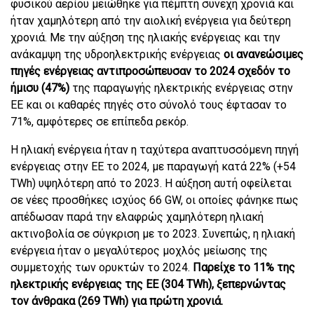
φυσικού αερίου μειώθηκε για πέμπτη συνεχή χρονιά και
ήταν χαμηλότερη από την αιολική ενέργεια για δεύτερη
χρονιά. Με την αύξηση της ηλιακής ενέργειας και την
ανάκαμψη της υδροηλεκτρικής ενέργειας
οι ανανεώσιμες
πηγές ενέργειας αντιπροσώπευσαν το 2024 σχεδόν το
ήμισυ (47%)
της παραγωγής ηλεκτρικής ενέργειας στην
ΕΕ και οι καθαρές πηγές στο σύνολό τους έφτασαν το
71%, αμφότερες σε επίπεδα ρεκόρ.
Η ηλιακή ενέργεια ήταν η ταχύτερα αναπτυσσόμενη πηγή
ενέργειας στην ΕΕ το 2024, με παραγωγή κατά 22% (+54
TWh) υψηλότερη από το 2023. Η αύξηση αυτή οφείλεται
σε νέες προσθήκες ισχύος 66 GW, οι οποίες φάνηκε πως
απέδωσαν παρά την ελαφρώς χαμηλότερη ηλιακή
ακτινοβολία σε σύγκριση με το 2023. Συνεπώς, η ηλιακή
ενέργεια ήταν ο μεγαλύτερος μοχλός μείωσης της
συμμετοχής των ορυκτών το 2024.
Παρείχε το 11% της
ηλεκτρικής ενέργειας της ΕΕ (304 TWh), ξεπερνώντας
τον άνθρακα (269 TWh) για πρώτη χρονιά.