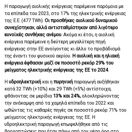
Η παραγωγή αιολικής ενέργειας παρέμεινε παρόμοια με
τα επίπεδα του 2023, στο 17% της ηλεκτρικής ενέργειας
της Ε.Ε. (477 TWh).
Οι προσθήκες αιολικού δυναμικού
συνεχίστηκαν, αλλά αντισταθμίστηκαν από λιγότερο
ευνοϊκές συνθήκες ανέμου
. Ακόμα κι έτσι, η αιολική
ενέργεια παρέμεινε η δεύτερη μεγαλύτερη πηγή
ενέργειας στην ΕΕ ανοίγοντας κι άλλο το προβάδισμά
της έναντι του φυσικού αερίου.
Η αιολική και η ηλιακή
ενέργεια έφθασαν μαζί σε ποσοστό ρεκόρ 29% του
μείγματος ηλεκτρικής ενέργειας της ΕΕ το 2024
.
Η
υδροηλεκτρική
και η
πυρηνική
παραγωγή αυξήθηκαν
κατά 32 TWh (+10%) και 29 TWh (+5%) αντίστοιχα,
φθάνοντας σε μερίδια
13% και 24%,
ολοκληρώνοντας
την ανάκαμψη από τα χαμηλά επίπεδα του 2022 και
ωθώντας τις καθαρές πηγές σε ποσοστό ρεκόρ 71% του
μείγματος ηλεκτρικής ενέργειας της ΕΕ. Η
υδροηλεκτρική παραγωγή επωφελήθηκε από τις
βροχοπτώσεις που ήταν πάνω από τον μέσο όρο στο