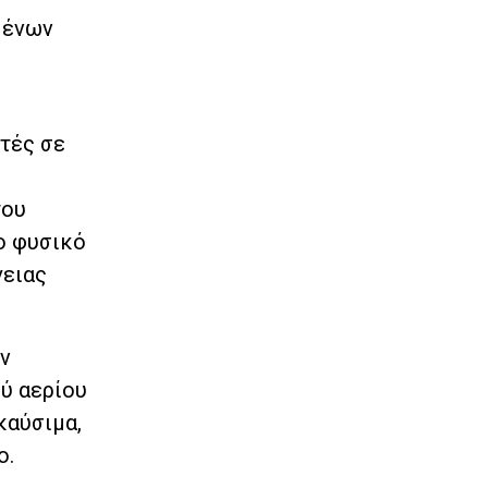
μένων
ητές σε
του
ο φυσικό
γειας
ν
ύ αερίου
καύσιμα,
ο.