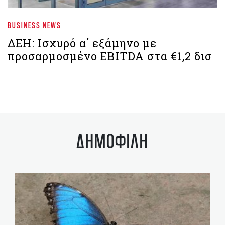
BUSINESS NEWS
ΔΕΗ: Ισχυρό α΄ εξάμηνο με
προσαρμοσμένο EBITDA στα €1,2 δισ
ΔΗΜΟΦΙΛΗ