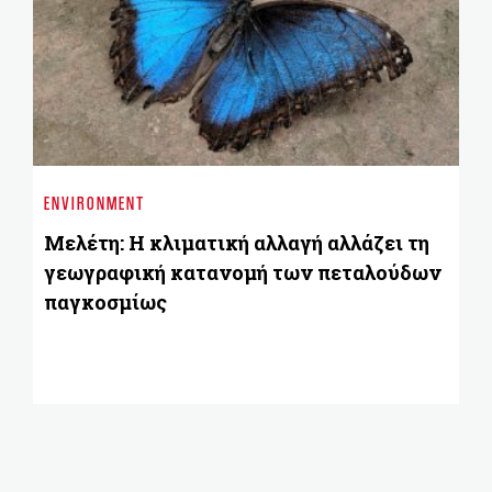
ENVIRONMENT
BU
Μελέτη: Η κλιματική αλλαγή αλλάζει τη
ΕΥ
γεωγραφική κατανομή των πεταλούδων
επ
παγκοσμίως