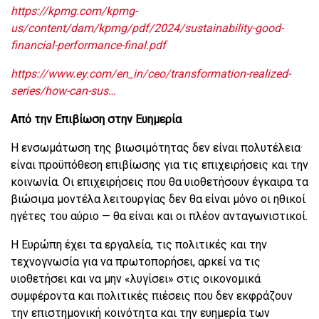
https
://
kpmg
.
com
/
kpmg
-
us
/
content
/
dam
/
kpmg
/
pdf
/2024/
sustainability
-
good
-
financial
-
performance
-
final
.
pdf
https://www.ey.com/en_in/ceo/transformation-realized-
series/how-can-sus…
Από την Επιβίωση στην Ευημερία
Η ενσωμάτωση της βιωσιμότητας δεν είναι πολυτέλεια·
είναι προϋπόθεση επιβίωσης για τις επιχειρήσεις και την
κοινωνία. Οι επιχειρήσεις που θα υιοθετήσουν έγκαιρα τα
βιώσιμα μοντέλα λειτουργίας δεν θα είναι μόνο οι ηθικοί
ηγέτες του αύριο — θα είναι και οι πλέον ανταγωνιστικοί.
Η Ευρώπη έχει τα εργαλεία, τις πολιτικές και την
τεχνογνωσία για να πρωτοπορήσει, αρκεί να τις
υιοθετήσει και να μην «λυγίσει» στις οικονομικά
συμφέροντα και πολιτικές πιέσεις που δεν εκφράζουν
την επιστημονική κοινότητα και την ευημερία των