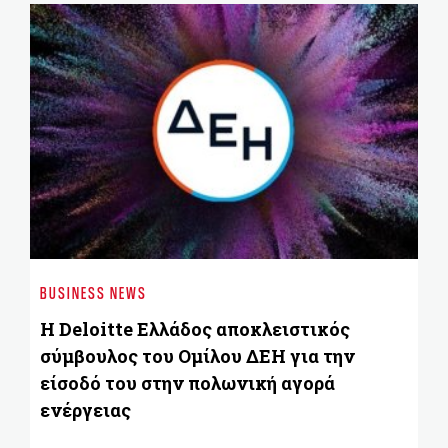
BUSINESS NEWS
BU
Η Deloitte Ελλάδος αποκλειστικός
He
σύμβουλος του Ομίλου ΔΕΗ για την
σ
είσοδό του στην πολωνική αγορά
ενέργειας