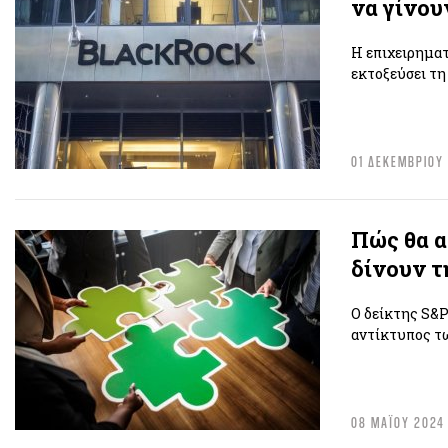
να γίνου
Η επιχειρηματ
εκτοξεύσει τη
01 ΔΕΚΕΜΒΡΙΟΥ
Πώς θα α
δίνουν τ
O δείκτης S&P
αντίκτυπος τω
08 ΜΑΪΟΥ 2024