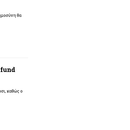
οημοσύνη θα
 fund
σι, καθώς ο