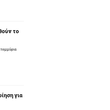
θούν το
κατομμύρια
ίηση για