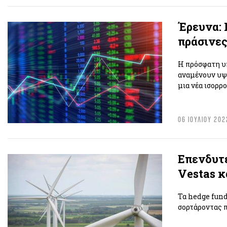
Έρευνα: 
πράσινες
Η πρόσφατη υπ
αναμένουν υψη
μια νέα ισορρο
06 ΙΟΥΛΙΟΥ 202
Επενδυτέ
Vestas κ
Τα hedge fund
σορτάροντας π