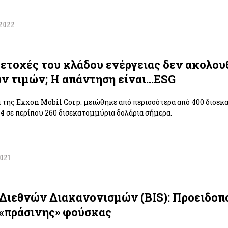
 2022
 μετοχές του κλάδου ενέργειας δεν ακολου
ων τιμών; Η απάντηση είναι...ESG
α της Exxon Mobil Corp. μειώθηκε από περισσότερα από 400 δισε
14 σε περίπου 260 δισεκατομμύρια δολάρια σήμερα.
2021
Διεθνών Διακανονισμών (BIS): Προειδοπο
 «πράσινης» φούσκας