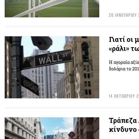
26 ΙΑΝΟΥΑΡΙΟΥ
Γιατί οι
«ράλι» τ
Η αγοραία αξί
δολάρια το 20
14 ΟΚΤΩΒΡΙΟΥ 
Τράπεζα 
κίνδυνο