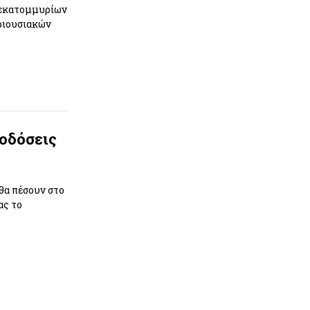
ισεκατομμυρίων
εριουσιακών
οδόσεις
θα πέσουν στο
ας το