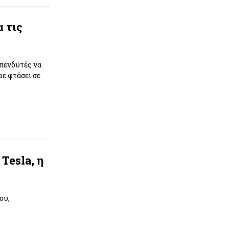
 τις
πενδυτές να
ε φτάσει σε
Tesla, η
ου,