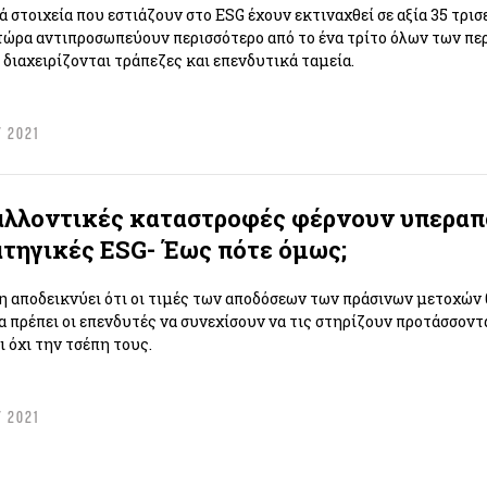
ά στοιχεία που εστιάζουν στο ESG έχουν εκτιναχθεί σε αξία 35 τρ
τώρα αντιπροσωπεύουν περισσότερο από το ένα τρίτο όλων των π
 διαχειρίζονται τράπεζες και επενδυτικά ταμεία.
Υ 2021
αλλοντικές καταστροφές φέρνουν υπεραπ
ατηγικές ESG- Έως πότε όμως;
η αποδεικνύει ότι οι τιμές των αποδόσεων των πράσινων μετοχών 
α πρέπει οι επενδυτές να συνεχίσουν να τις στηρίζουν προτάσσοντ
ι όχι την τσέπη τους.
Υ 2021