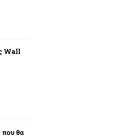
ς Wall
 που θα