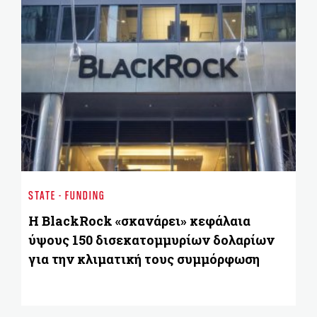
BU
Α
STATE - FUNDING
ε
οι
Η BlackRock «σκανάρει» κεφάλαια
ό
ύψους 150 δισεκατομμυρίων δολαρίων
για την κλιματική τους συμμόρφωση