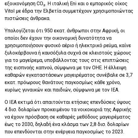
εξοικονόμηση CO₂. Η ιταλική Eni και ο εμπορικός οίκος
Vitol με έδρα την Ελβετία συμμετέχουν χρησιμοποιώντας
πιστώσεις άνθρακα.
Υπολογίζεται ότι 950 εκατ. άνθρωποι στην Αφρική, οι
οποίοι δεν έχουν την οικονομική δυνατότητα να
χρησιμοποιήσουν φυσικό αέριο ή ηλεκτρικό ρεύμα, καίνε
ξυλοκάρβουνα ή καυσόξυλα συχνά σε κλειστούς χώρους
για το μαγείρεμα, υποβάλλοντας τους στις επιπτώσεις
της εισπνοής καπνού, σύμφωνα με τον ΟΗΕ. Η έλλειψη
καθαρών εγκαταστάσεων μαγειρέματος συνέβαλε σε 3,7
εκατ. πρόωρους θανάτους παγκοσμίως κάθε χρόνο,
κυρίως γυναικών και παιδιών, σύμφωνα με τον ΙΕΑ.
Ο ΙΕΑ εκτιμά ότι απαιτούνται ετήσιες επενδύσεις ύψους
4 δισ. δολαρίων προκειμένου τα νοικοκυριά της Αφρικής
να έχουν πρόσβαση σε καθαρές μεθόδους μαγειρέματος
έως το 2030, δηλαδή ένα κλάσμα των 2,8 δισ. δολαρίων
που επενδύονται στην ενέργεια παγκοσμίως το 2023.