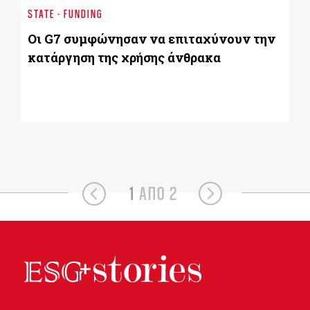
Ντ
STATE - FUNDING
κ
κ
Οι G7 συμφώνησαν να επιταχύνουν την
κατάργηση της χρήσης άνθρακα
1
ΑΠΟ 2