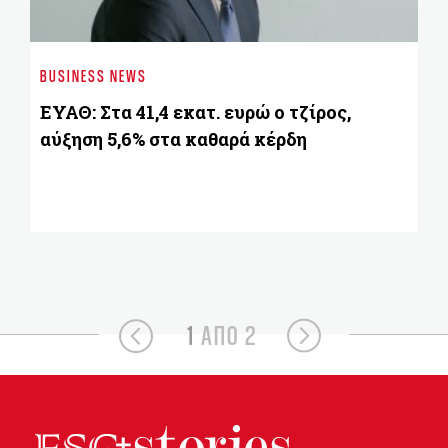
EN
Πώ
BUSINESS NEWS
δυ
κλ
ΕΥΑΘ: Στα 41,4 εκατ. ευρώ ο τζίρος,
αύξηση 5,6% στα καθαρά κέρδη
1
ΑΠΟ 2